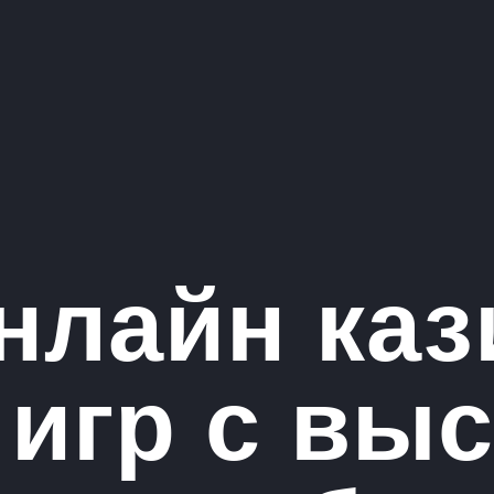
нлайн каз
 игр с вы