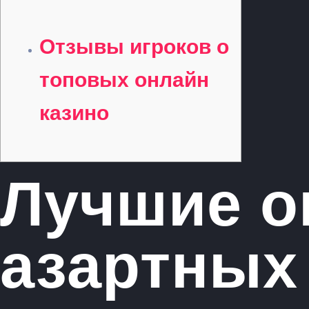
Отзывы игроков о
топовых онлайн
казино
Лучшие о
азартных