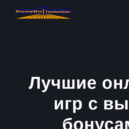
콘
텐
츠
로
건
너
뛰
기
Лучшие онл
игр с в
бонуса