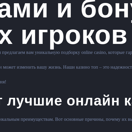
ми и бон
х игроков
ы предлагаем вам уникальную подборку online casino, которые 
ин может изменить вашу жизнь. Наши казино топ – это надежнос
ня!
 лучшие онлайн к
никальным преимуществам. Вот основные причины, почему их в