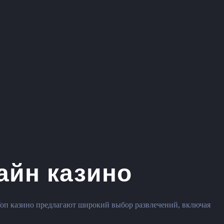
айн казино
 Топ казино предлагают широкий выбор развлечений, включая