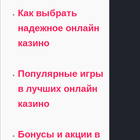
Как выбрать
надежное онлайн
казино
Популярные игры
в лучших онлайн
казино
Бонусы и акции в