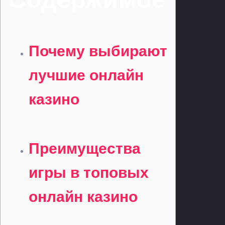
Почему выбирают
лучшие онлайн
казино
Преимущества
игры в топовых
онлайн казино