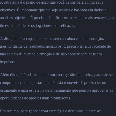
A estratégia é o plano de ação que você define para atingir seus
objetivos. É importante que ela seja realista e baseada em dados e
análises objetivas. É preciso identificar os mercados mais rentáveis, os
times mais fortes e os jogadores mais eficazes.
A disciplina é a capacidade de manter a calma e a concentração,
mesmo diante de resultados negativos. É preciso ter a capacidade de
não se deixar levar pela emoção e de não apostar com base em
impulsos.
Além disso, é fundamental ter uma boa gestão financeira, para não se
comprometer com apostas que não são rentáveis. É preciso ter um
orçamento e uma estratégia de investimento que permita aproveitar as
oportunidades de apostas mais promissoras.
Em resumo, para ganhar com estratégia e disciplina, é preciso: