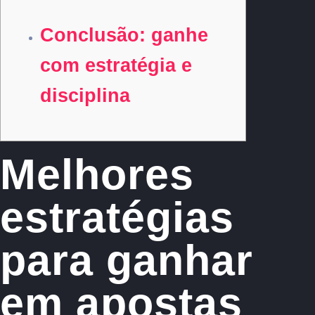
Conclusão: ganhe
com estratégia e
disciplina
Melhores
estratégias
para ganhar
em apostas