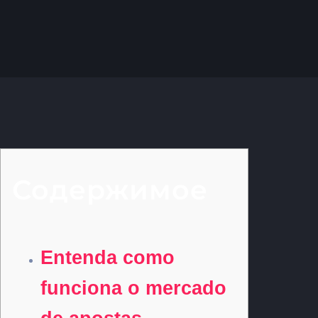
Содержимое
Entenda como
funciona o mercado