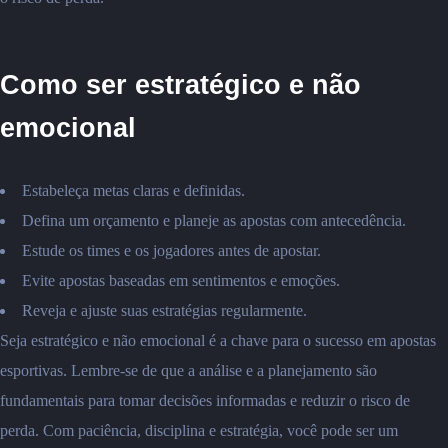
Como ser estratégico e não
emocional
Estabeleça metas claras e definidas.
Defina um orçamento e planeje as apostas com antecedência.
Estude os times e os jogadores antes de apostar.
Evite apostas baseadas em sentimentos e emoções.
Reveja e ajuste suas estratégias regularmente.
Seja estratégico e não emocional é a chave para o sucesso em apostas
esportivas. Lembre-se de que a análise e a planejamento são
fundamentais para tomar decisões informadas e reduzir o risco de
perda. Com paciência, disciplina e estratégia, você pode ser um