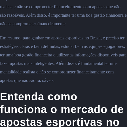
realista e não se comprometer financeiramente com apostas que não
são razoáveis. Além disso, é importante ter uma boa gestão financeira e
não se comprometer financeiramente.
Em resumo, para ganhar em apostas esportivas no Brasil, é preciso ter
estratégias claras e bem definidas, estudar bem as equipes e jogadores,
ter uma boa gestão financeira e utilizar as informações disponíveis para
fazer apostas mais inteligentes. Além disso, é fundamental ter uma
mentalidade realista e não se comprometer financeiramente com
apostas que não são razoáveis.
Entenda como
funciona o mercado de
apostas esportivas no