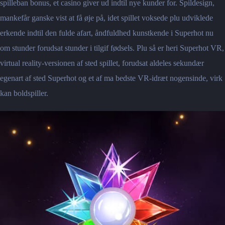
spilleban bonus, et casino giver ud indtil nye kunder for. Spildesign,
mankefår ganske vist at få øje på, idet spillet voksede plu udviklede
erkende indtil den fulde afart, åndfuldhed kunstkende i Superhot nu
om stunder forudsat stunder i tilgif fødsels. Plu så er heri Superhot VR,
virtual reality-versionen af sted spillet, forudsat aldeles sekundær
egenart af sted Superhot og et af ma bedste VR-idræt nogensinde, virk
kan boldspiller.