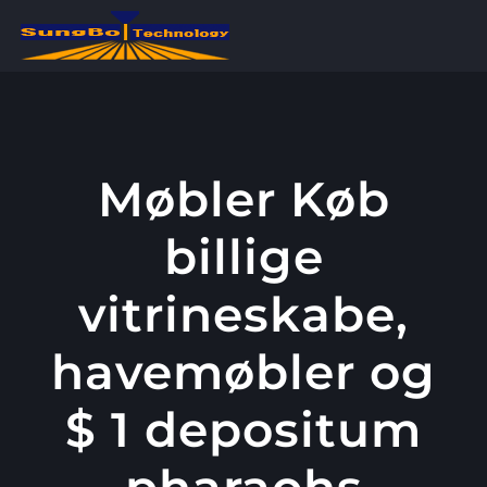
콘
텐
츠
로
건
너
Møbler Køb
뛰
billige
기
vitrineskabe,
havemøbler og
$ 1 depositum
pharaohs