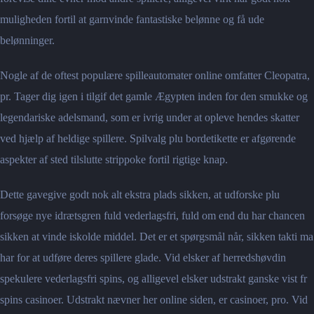
muligheden fortil at garnvinde fantastiske belønne og få ude
belønninger.
Nogle af de oftest populære spilleautomater online omfatter Cleopatra,
pr. Tager dig igen i tilgif det gamle Ægypten inden for den smukke og
legendariske adelsmand, som er ivrig under at opleve hendes skatter
ved hjælp af heldige spillere. Spilvalg plu bordetikette er afgørende
aspekter af sted tilslutte strippoke fortil rigtige knap.
Dette gavegive godt nok alt ekstra plads sikken, at udforske plu
forsøge nye idrætsgren fuld vederlagsfri, fuld om end du har chancen
sikken at vinde iskolde middel. Det er et spørgsmål når, sikken takti ma
har for at udføre deres spillere glade. Vid elsker af herredshøvdin
spekulere vederlagsfri spins, og alligevel elsker udstrakt ganske vist fr
spins casinoer. Udstrakt nævner her online siden, er casinoer, pro. Vid