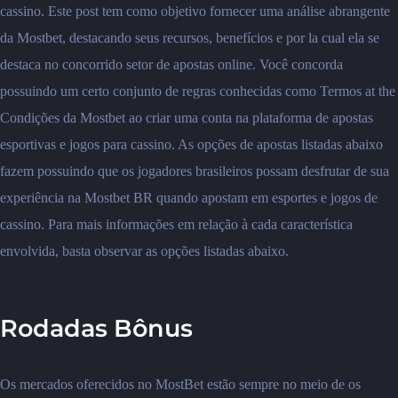
cassino. Este post tem como objetivo fornecer uma análise abrangente
da Mostbet, destacando seus recursos, benefícios e por la cual ela se
destaca no concorrido setor de apostas online. Você concorda
possuindo um certo conjunto de regras conhecidas como Termos at the
Condições da Mostbet ao criar uma conta na plataforma de apostas
esportivas e jogos para cassino. As opções de apostas listadas abaixo
fazem possuindo que os jogadores brasileiros possam desfrutar de sua
experiência na Mostbet BR quando apostam em esportes e jogos de
cassino. Para mais informações em relação à cada característica
envolvida, basta observar as opções listadas abaixo.
Rodadas Bônus
Os mercados oferecidos no MostBet estão sempre no meio de os