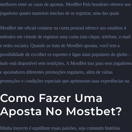
melhores entre as casas de apostas. MostBet País brasileiro oferece aos
jogadores quatro maneiras muchas de se registrar, uma das quais
MostBet site oficial contarse na conta pessoal oferece aos usuários 4
métodos em virtude de registrar uma conta (um clique, telefone, e-mail
e redes sociais). Quando ze trata de MostBet apostas, você tem a
possibilidade de escolher os esportes e ligas mais populares do globo –
tudo está disponível sem restrições. A MostBet traz para seus jogadores
e apostadores diferentes promoções regulares, além de várias
promoções e condições especiais que aprimoram suas experiências na
Como Fazer Uma
Aposta No Mostbet?
Minha trayecto é equilibrar essas paixões, seja contando histórias