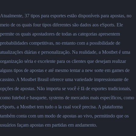
Atualmente, 37 tipos para esportes estão disponíveis para apostas, no
meio de os quais four tipos diferentes são dados aos eSports. Ele
permite os quais apostadores de todas as categorias apresentem
probabilidades competitivas, no entanto com a possibilidade de
atualizações diárias e personalização. Na realidade, a Mostbet é uma
organização séria e excelente para os clientes que desejam realizar
alguns tipos de apostas e até mesmo tentar a new sorte em games de
cassino. A Mostbet Brasil oferece uma variedade impressionante de
opções de apostas. Não importa se você é fã de esportes tradicionais,
como futebol e basquete, systems de mercados mais específicos, como
eSports, a Mostbet tem tudo o la cual você precisa. A plataforma
também conta com um modo de apostas ao vivo, permitindo que os
usuários façam apostas em partidas em andamento.