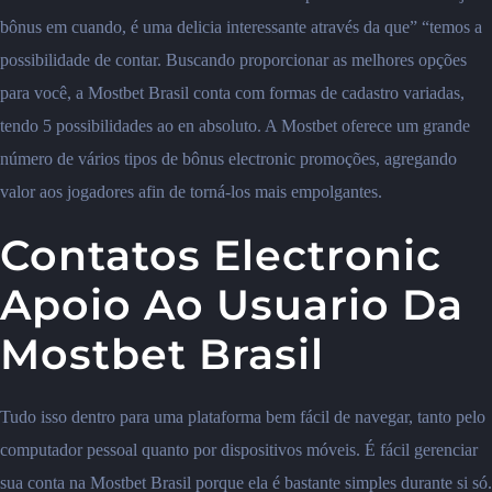
bônus em cuando, é uma delicia interessante através da que” “temos a
possibilidade de contar. Buscando proporcionar as melhores opções
para você, a Mostbet Brasil conta com formas de cadastro variadas,
tendo 5 possibilidades ao en absoluto. A Mostbet oferece um grande
número de vários tipos de bônus electronic promoções, agregando
valor aos jogadores afin de torná-los mais empolgantes.
Contatos Electronic
Apoio Ao Usuario Da
Mostbet Brasil
Tudo isso dentro para uma plataforma bem fácil de navegar, tanto pelo
computador pessoal quanto por dispositivos móveis. É fácil gerenciar
sua conta na Mostbet Brasil porque ela é bastante simples durante si só.