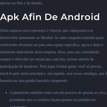
apostas no País e do mundo.
Apk Afin De Android
Outra surpresa será a presença 2 eSports, que começaram a se
desenvolver justamente na Mostbet. Se antes ninguém entendia quais
coeficientes deveriam ser para uma equipe específica, agora a linha é
totalmente dependente dessa empresa. Bom, para sua comodidade,
sempre é oferecido um stream pra cada luta, mesmo através da
participação de amadores. Para jogar Aviator game, você só precisa
iniciá-lo pelo menu principal e, em seguida, usar nossa estratégia, que é
baseada em uma gestão bancária competente.
A plataforma também conta com um proceso de apostas ao vivo,
permitindo que os usuários façam apostas em partidas em
andamento.