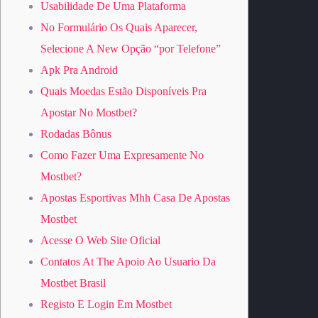
Usabilidade De Uma Plataforma
No Formulário Os Quais Aparecer,
Selecione A New Opção “por Telefone”
Apk Pra Android
Quais Moedas Estão Disponíveis Pra
Apostar No Mostbet?
Rodadas Bônus
Como Fazer Uma Expresamente No
Mostbet?
Apostas Esportivas Mhh Casa De Apostas
Mostbet
Acesse O Web Site Oficial
Contatos At The Apoio Ao Usuario Da
Mostbet Brasil
Registo E Login Em Mostbet