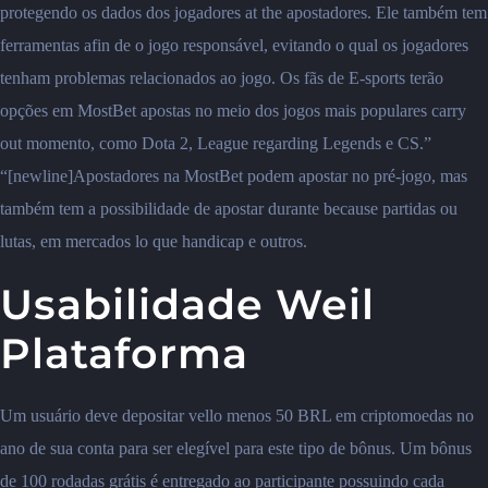
protegendo os dados dos jogadores at the apostadores. Ele também tem
ferramentas afin de o jogo responsável, evitando o qual os jogadores
tenham problemas relacionados ao jogo. Os fãs de E-sports terão
opções em MostBet apostas no meio dos jogos mais populares carry
out momento, como Dota 2, League regarding Legends e CS.”
“[newline]Apostadores na MostBet podem apostar no pré-jogo, mas
também tem a possibilidade de apostar durante because partidas ou
lutas, em mercados lo que handicap e outros.
Usabilidade Weil
Plataforma
Um usuário deve depositar vello menos 50 BRL em criptomoedas no
ano de sua conta para ser elegível para este tipo de bônus. Um bônus
de 100 rodadas grátis é entregado ao participante possuindo cada