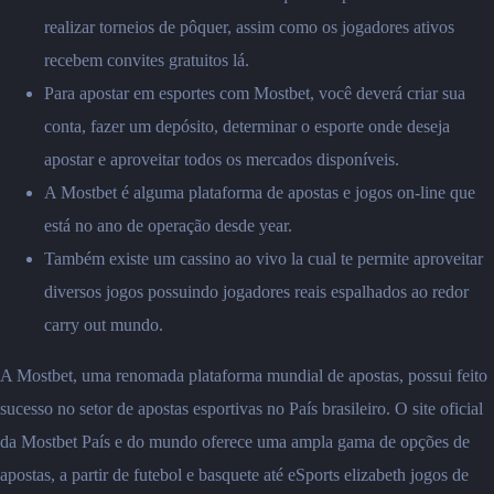
realizar torneios de pôquer, assim como os jogadores ativos
recebem convites gratuitos lá.
Para apostar em esportes com Mostbet, você deverá criar sua
conta, fazer um depósito, determinar o esporte onde deseja
apostar e aproveitar todos os mercados disponíveis.
A Mostbet é alguma plataforma de apostas e jogos on-line que
está no ano de operação desde year.
Também existe um cassino ao vivo la cual te permite aproveitar
diversos jogos possuindo jogadores reais espalhados ao redor
carry out mundo.
A Mostbet, uma renomada plataforma mundial de apostas, possui feito
sucesso no setor de apostas esportivas no País brasileiro. O site oficial
da Mostbet País e do mundo oferece uma ampla gama de opções de
apostas, a partir de futebol e basquete até eSports elizabeth jogos de