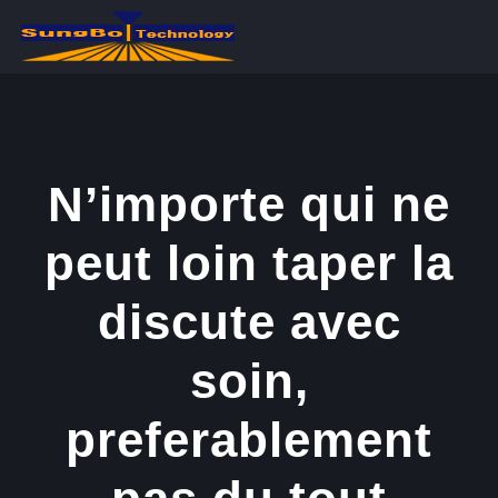
콘
텐
츠
로
건
너
N’importe qui ne
뛰
peut loin taper la
기
discute avec
soin,
preferablement