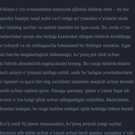
Onlayn o’yin avtomatlarini namoyish qilishda ishtirok etish – bu har
qanday haqiqiy naqd pulni xavf ostiga qo’ymasdan o’yinlarni sinab
ko’rishning xavfsiz va tashish mumkin bo’lgan usuli. Bu yerda oʻyin
sarlavhalari aynan shu turdagi kazinodan olingan elektron kreditlarga
oʻxshaydi va siz xohlagancha bahramand boʻlishingiz mumkin. Agar
siz barcha tangalaringizni ishlatsangiz, ko’proq pul olish uchun
to’ldirish almashtirish tugmachasini bosing. Bu yangi ishtirokchilarni
turli onlayn o’yinlarni tartibga solish, sodir bo’ladigan yondashuvlarni
o’rganish va qaysi biri eng yaxshisini tanlashni aniqlash uchun brendni
urish uchun oqilona qaror. Shunga qaramay, qimor o’yinini faqat ish
uchun o’yin-kulgi qilish uchun qilinganligini eslaydilar, ikkinchidan,
bundan tashqari, bu sizga haddan tashqari qizib ketishga imkon beradi.
Ko’p sonli Nj qimor muassasalari, ko’proq seriyali yangi saytlar,
biznesni jalb qilish uchun o’ynash uchun hech qanday xarajatsiz o’yin