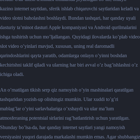
kazino internet saytidan, sferik ishlab chiqaruvchi saytlaridan keladi va
video slotni baholashni boshlaydi. Bundan tashqari, har qanday uyali
dasturiy ta’minot dasturi Apple kompaniyasi va Android qurilmalarini
ishga tushirish uchun mo’ljallangan. Quyidagi ilovalarda ko’plab video
slot video o’yinlari mavjud, xususan, uning real daromadli
qarindoshlarini qayta yaratib, odamlarga onlayn o’yinni boshdan
kechirishni taklif qiladi va ularning har biri avval o’z bag’ishlashni o’z
ichiga oladi.
An o’rnatilgan tikish serp qiz namoyish o’yin mashinalari qaratilgan
tashqaridan yozish-up olishingiz mumkin. Ular xuddi to’g’ri
mablag’lar o’yini sarlavhalariga o’xshaydi va ular ma’lum
atmosferaning potentsial sirlarini rag’batlantirish uchun yaratilgan.
Shunday bo’lsa-da, har qanday internet saytlari yangi namoyish
versiyasini yuqori darajada markalashi mumkin emas. Agar shubhangiz