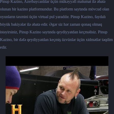
Pinup Kazino, Azerbaycanlılar üçün mükəyyəfi məlumat ilə əhatə
olunan bir kazino platformundur. Bu platform saytında mövcud olan
oyunların təxmini üçün virtual pul yaradılır. Pinup Kazino, faydalı
böyük bakiyələr ilə əhatə edir. Əgər siz hər zaman qonaq olmaq
istəyirsiniz, Pinup Kazino saytında qeydiyyatdan keçməlisiz. Pinup
Kazino, bir dəfə qeydiyyatdan keçmiş üzvünlər üçün xidmətlər təqdim
edir.