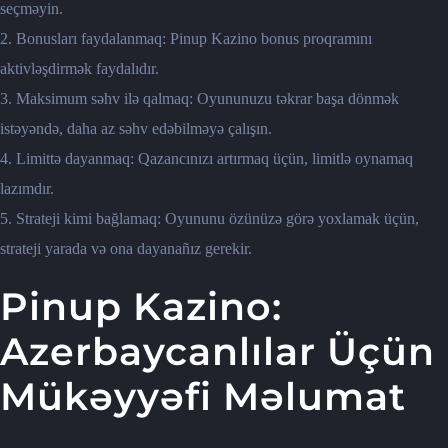
seçməyin.
2. Bonusları faydalanmaq: Pinup Kazino bonus proqramını
aktivləşdirmək faydalıdır.
3. Maksimum səhv ilə qalmaq: Oyununuzu təkrar başa dönmək
istəyəndə, daha az səhv edəbilməyə çalışın.
4. Limittə dayanmaq: Qazancınızı artırmaq üçün, limitlə oynamaq
lazımdır.
5. Strateji kimi bağlamaq: Oyununu özünüzə görə yoxlamak üçün,
strateji yarada və ona dayanañız gerekir.
Pinup Kazino:
Azerbaycanlılar Üçün
Mükəyyəfi Məlumat