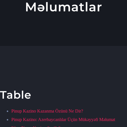
Məlumatlar
Table
Pinup Kazino Kazanma Özünü Ne Dir?
Pinup Kazino: Azerbaycanlılar Üçün Mükəyyəfi Məlumat