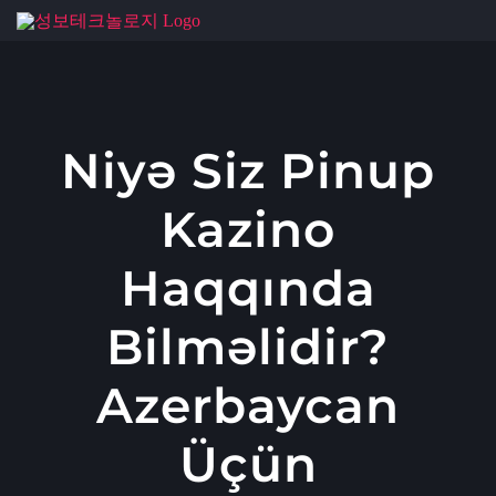
콘
텐
츠
로
건
Niyə Siz Pinup
너
Kazino
뛰
기
Haqqında
Bilməlidir?
Azerbaycan
Üçün