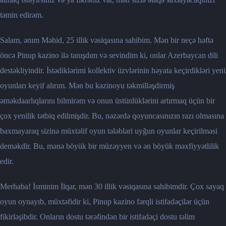
təmin edirəm.
Salam, ənım Məhid, 25 illik vəsiqasına sahibim. Mən bir neçə həftə
öncə Pinup kazino ilə tanışdım və sevindim ki, onlar Azerbaycan dili
destəkliyindir. İstədiklərimi kollektiv üzvlərinin həyata keçirdikləri yeni
oyunları keyif alırım. Mən bu kazinoyu təkmilləşdirmiş
əməkdaarlıqlarını bilmirəm və onun üstünlüklərini artırmaq üçün bir
çox yenilik tətbiq edilmişdir. Bu, nəzərdə qoyuncasınızın razı olmasına
baxmayaraq sizinə müxtəlif oyun tələbləri uyğun oyunlar keçirilməsi
deməkdir. Bu, mənə böyük bir müzəyyen və ən böyük məxfiyyətlilik
edir.
Merhaba! İsminim İlqar, mən 30 illik vəsiqasına sahibimdir. Çox sayaq
oyun oynayıb, müxtəfidir ki, Pinup kazino fərqli istifadəçilər üçün
fikirləşibdir. Onların dostu tərəfindən bir istifadəçi dostu təlim