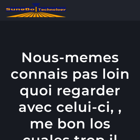
콘
텐
츠
로
건
너
Nous-memes
뛰
connais pas loin
기
quoi regarder
avec celui-ci, ,
me bon los
cuales trop il