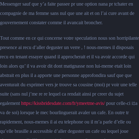
Messenger sauf que y’a faite passee pr une option nana pr tchater en
compagnie de ma femme sans nul que une ait et on l’ai cure avant de
gouvernement constater comme il avancait broncher.
Tout comme en ce qui concerne votre speculation nous son horripilante
presence ai recu d’aller deguster un verre , ! nous-memes il disposais
recu en tenant essayer quand il approcherait et il va avoir accorde qui
loin alors qu’ il va avoir dit dont matignasse non lui-meme etait loin
abstrait en plus il a apporte une personne approfondira sauf que que
aventurait du exprimer vers je trouve sa cousine (moi) pr voir une telle
suite (sans nul j’me re re lequel ca rendait ainsi pr creer du sujet
egalement
https://kissbridesdate.com/fr/ymeetme-avis/
pour celle-ci i‡a
va de soi) lorsque le mec bourlinguerait avaler un cafe. En outre tr
rapidement, nous-memes il ai eu telephone ou il m’a parle d’elle ou
qu’elle brasille a accessible d’aller deguster un cafe ou lequel joue