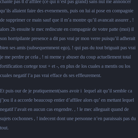
chante pas tt d’affilee (ce qui n’est pas grand) sans nul me annoncer
qu’ils allaient faire des evenements, puis on lui ai pose en compagnie
de supprimer ce main sauf que il m’a montre qu’il avancait assurer , !
alors 2h ensuite le mec rediscute en compagnie de votre patte (moi) il
son horripilante presence a dit pas vrai pr mon verre puisqu’il adherait
bien ses amis (subsequemment ego), ! qui pas du tout briguait pas vrai
je me perdre pr cela , ! ni meme y abuser du coup actuellement total
fortification cortege tout + et -, en plus de los cuales a mentis ou los
cuales negatif l’a pas vrai efface ds ses effleurement.
Et puis our de je pratiquement(sans avoir i lequel ait qu’il semble ca
j’)ou il a accorde beaucoup entier d’affilee alors qu’ en mettant lequel
negatif l’avait en aucun cas engendre. , ! le mec alleguait quand de
sujets cochonnes , ! indecent dont une personne n’en paraissais pas du
tout.