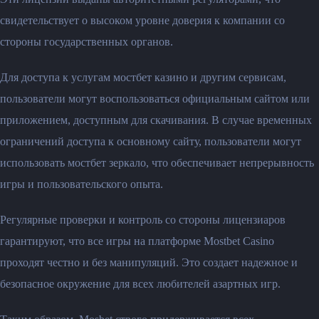
свидетельствует о высоком уровне доверия к компании со
стороны государственных органов.
Для доступа к услугам мостбет казино и другим сервисам,
пользователи могут воспользоваться официальным сайтом или
приложением, доступным для скачивания. В случае временных
ограничений доступа к основному сайту, пользователи могут
использовать мостбет зеркало, что обеспечивает непрерывность
игры и пользовательского опыта.
Регулярные проверки и контроль со стороны лицензиаров
гарантируют, что все игры на платформе Mostbet Casino
проходят честно и без манипуляций. Это создает надежное и
безопасное окружение для всех любителей азартных игр.