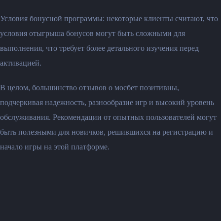
Условия бонусной программы: некоторые клиенты считают, что
условия отыгрыша бонусов могут быть сложными для
выполнения, что требует более детального изучения перед
активацией.
В целом, большинство отзывов о мосбет позитивны,
подчеркивая надежность, разнообразие игр и высокий уровень
обслуживания. Рекомендации от опытных пользователей могут
быть полезными для новичков, решившихся на регистрацию и
начало игры на этой платформе.