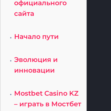
официального
сайта
Начало пути
Эволюция и
инновации
Mostbet Casino KZ
– играть в Мостбет