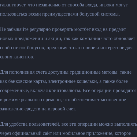
гарантирует, что независимо от способа входа, игроки могут
пользоваться всеми преимуществами бонусной системы.
Не забывайте регулярно проверять мостбет вход на предмет
новых предложений и акций, так как компания часто обновляет
свой список бонусов, предлагая что-то новое и интересное для
своих клиентов.
Для пополнения счета доступны традиционные методы, такие
как банковские карты, электронные кошельки, а также более
современные, включая криптовалюты. Все операции проводятся
в режиме реального времени, что обеспечивает мгновенное
зачисление средств на игровой счет.
Для удобства пользователей, все эти операции можно выполнять
через официальный сайт или мобильное приложение, которое