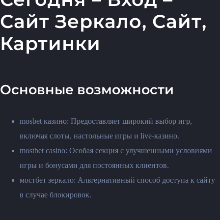
Сайт Зеркало, Сайт,
Картинки
Основные возможности
mosbet казино: Предоставляет широкий выбор игр,
включая слоты, настольные игры и live-казино.
mostbet casino: Особая секция с улучшенными условиями
игры и бонусами для постоянных клиентов.
мостбет зеркало: Альтернативный способ доступа к сайту
в случае блокировок.