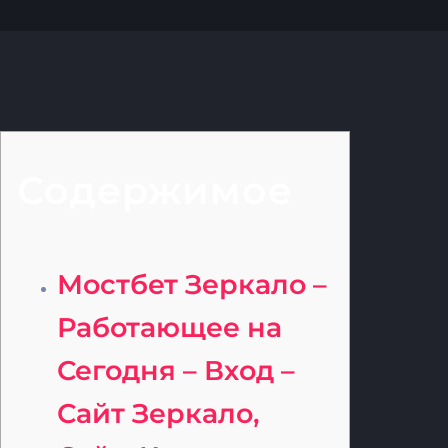
Содержимое
Мостбет Зеркало –
Работающее на
Сегодня – Вход –
Сайт Зеркало,