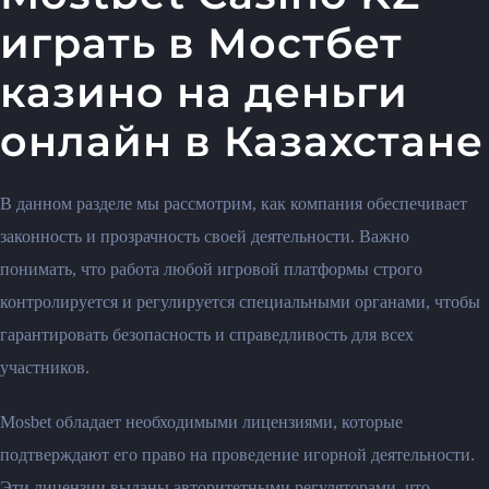
играть в Мостбет
казино на деньги
онлайн в Казахстане
В данном разделе мы рассмотрим, как компания обеспечивает
законность и прозрачность своей деятельности. Важно
понимать, что работа любой игровой платформы строго
контролируется и регулируется специальными органами, чтобы
гарантировать безопасность и справедливость для всех
участников.
Mosbet обладает необходимыми лицензиями, которые
подтверждают его право на проведение игорной деятельности.
Эти лицензии выданы авторитетными регуляторами, что