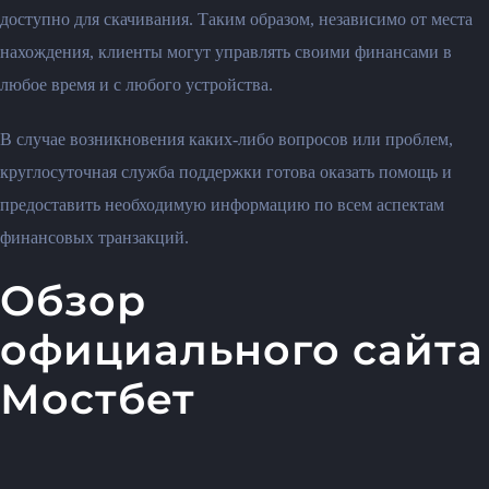
доступно для скачивания. Таким образом, независимо от места
нахождения, клиенты могут управлять своими финансами в
любое время и с любого устройства.
В случае возникновения каких-либо вопросов или проблем,
круглосуточная служба поддержки готова оказать помощь и
предоставить необходимую информацию по всем аспектам
финансовых транзакций.
Обзор
официального сайта
Мостбет