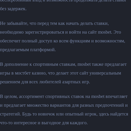
без задержек.
Не забывайте, что перед тем как начать делать ставки,
необходимо зарегистрироваться и войти на сайт mosbet. Это
обеспечит полный доступ ко всем функциям и возможностям,
предлагаемым платформой.
В дополнение к спортивным ставкам, mosbet также предлагает
игры в мостбет казино, что делает этот сайт универсальным
решением для всех любителей азартных игр.
В целом, ассортимент спортивных ставок на mosbet впечатляет
и предлагает множество вариантов для разных предпочтений и
стратегий. Будь то новичок или опытный игрок, здесь найдется
что-то интересное и выгодное для каждого.