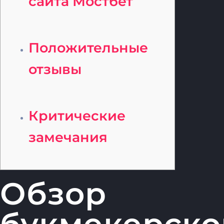
сайта Мостбет
Положительные
отзывы
Критические
замечания
Обзор
букмекерско