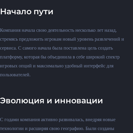
Начало пути
Компания начала свою деятельность несколько лет назад,
стремясь предложить игрокам новый уровень развлечений и
сервиса. С самого начала была поставлена цель создать
платформу, которая бы объединила в себе широкий спектр
игровых опций и максимально удобный интерфейс для
пользователей.
Эволюция и инновации
С годами компания активно развивалась, внедряя новые
технологии и расширяя свою географию. Были созданы