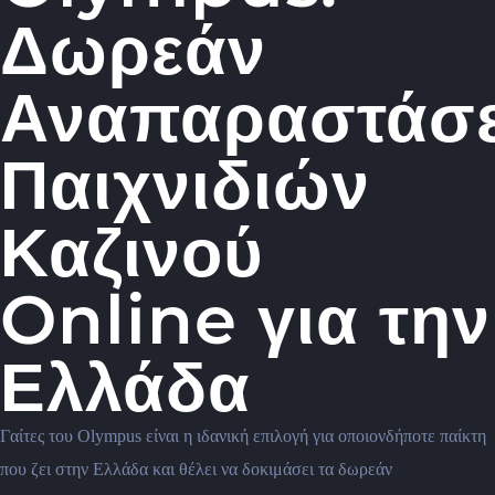
Δωρεάν
Αναπαραστάσε
Παιχνιδιών
Καζινού
Online για την
Ελλάδα
Γαίτες του Olympus είναι η ιδανική επιλογή για οποιονδήποτε παίκτη
που ζει στην Ελλάδα και θέλει να δοκιμάσει τα δωρεάν