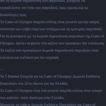
Με τη δωρεάν δημοσίευση των παιχνιδιών, μπορείτε να
εκπαιδεύεστε τον τύπο του παιχνιδιού, τους νόμους και τις
δυνατότητες τους.
Το Gates of Olympus παιχνίδι στόλης είναι γνωστό για την υψηλή
ποσότητα των επιβλεπόμενων στοίχιμα και τις εμπειρίες παιχνιδιού.
Για να ξεκινήσετε με τη δωρεάν δημοσίευση παιχνιδιών της Gates of
Olympus, πρέπει να βρείτε ένα καζίνο που προσφέρει την ενόπλωση.
Τα καζίνα που προσφέρουν δωρεάν δημοσίευση παιχνιδιών είναι
ευέλικτα και ευέλικτα για την εγγραφή.
—
Τα 5 Βασικά Στοιχεία για τις Gates of Olympus: Δωρεάν Eκδόσεις
Παιχνιδιών στο Ξένο Δίκτυο για την Ελλάδα.
Το Gates of Olympus είναι ένα γνωστό παιχνίδι στόλος στον κόσμο
των καζινών, πολύ ιδιαίτερα στην Ελλάδα.
Μπορείτε να λάβετε δωρεάν Eκδόσεις Παιχνιδιών της Gates of