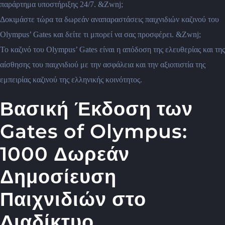
παράρτημα υποστήριξης 24/7. &Zwnj;
Δοκιμάστε τώρα τα δωρεάν αναπαραστάσεις παιχνιδιών καζινού του
Olympus’ Gates και δείτε τι μπορεί να σας προσφέρει. &Zwnj;
Το καζινό του Olympus’ Gates είναι η απόδοση της ελευθερίας και της
αίσθησης του παιχνιδιού με την ασφάλεια και την αξιοπιστία της
εμπειρίας καζινού της ελληνικής κοινότητος.
Βασική Έκδοση των
Gates of Olympus:
1000 Δωρεάν
Δημοσίευση
Παιχνιδιών στο
Διαδίκτυο