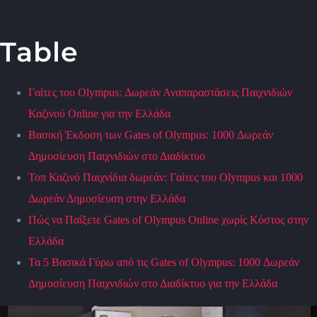
Table
Γαίτες του Olympus: Δωρεάν Αναπαραστάσεις Παιχνιδιών
Καζινού Online για την Ελλάδα
Βασική Έκδοση των Gates of Olympus: 1000 Δωρεάν
Δημοσίευση Παιχνιδιών στο Διαδίκτυο
Τοπ Καζινό Παιχνίδια δωρεάν: Γαίτες του Olympus και 1000
Δωρεάν Δημοσίευση στην Ελλάδα
Πώς να Παίξετε Gates of Olympus Online χωρίς Κόστος στην
Ελλάδα
Τα 5 Βασικά Γύρω από τις Gates of Olympus: 1000 Δωρεάν
Δημοσίευση Παιχνιδιών στο Διαδίκτυο για την Ελλάδα