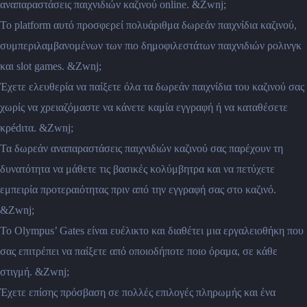
αναπαραστάσεις παιχνιδιών καζινού online. &Zwnj;
Το platform αυτό προσφερεί πολυάριθμα δωρεάν παιχνίδια καζινού,
συμπεριλαμβανομένων των πιο δημοφιλεστάτων παιχνιδιών ρολινγκ
και slot games. &Zwnj;
Έχετε ελευθερία να παίξετε όλα τα δωρεάν παιχνίδια του καζινού σας
χωρίς να χρειαζόμαστε να κάνετε καμία εγγραφή ή να καταθέσετε
κρédιτα. &Zwnj;
Τα δωρεάν αναπαραστάσεις παιχνιδιών καζινού σας παρέχουν τη
δυνατότητα να μάθετε τις βασικές κολύμβητρα και να πετύχετε
εμπειρία προτεραιότητας πριν από την εγγραφή σας στο καζινό.
&Zwnj;
Το Olympus’ Gates είναι ευέλικτο και διαθέτει μια εργαλειοθήκη που
σας επιτρέπει να παίξετε από οποιοδήποτε ποιο όραμα, σε κάθε
στιγμή. &Zwnj;
Έχετε επίσης πρόσβαση σε πολλές επιλογές πληρωμής και ένα