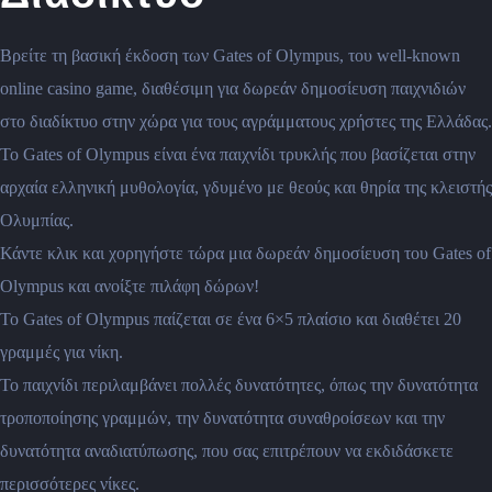
Βρείτε τη βασική έκδοση των Gates of Olympus, του well-known
online casino game, διαθέσιμη για δωρεάν δημοσίευση παιχνιδιών
στο διαδίκτυο στην χώρα για τους αγράμματους χρήστες της Ελλάδας.
Το Gates of Olympus είναι ένα παιχνίδι τρυκλής που βασίζεται στην
αρχαία ελληνική μυθολογία, γδυμένο με θεούς και θηρία της κλειστής
Ολυμπίας.
Κάντε κλικ και χορηγήστε τώρα μια δωρεάν δημοσίευση του Gates of
Olympus και ανοίξτε πιλάφη δώρων!
Το Gates of Olympus παίζεται σε ένα 6×5 πλαίσιο και διαθέτει 20
γραμμές για νίκη.
Το παιχνίδι περιλαμβάνει πολλές δυνατότητες, όπως την δυνατότητα
τροποποίησης γραμμών, την δυνατότητα συναθροίσεων και την
δυνατότητα αναδιατύπωσης, που σας επιτρέπουν να εκδιδάσκετε
περισσότερες νίκες.