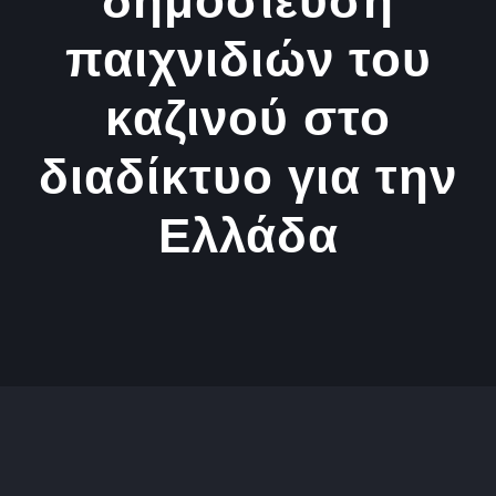
παιχνιδιών του
καζινού στο
διαδίκτυο για την
Ελλάδα