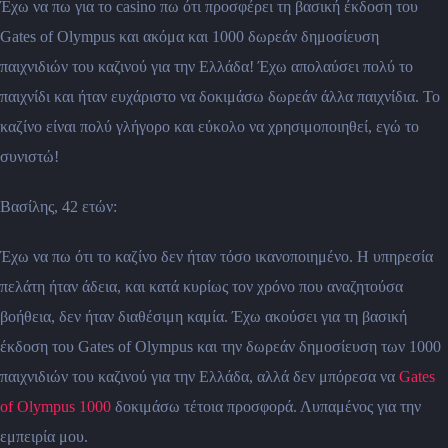
Έχω να πω για το casino πω ότι προσφέρει τη βασική έκδοση του
Gates of Olympus και ακόμα και 1000 δωρεάν δημοσίευση
παιχνιδιών του καζινού για την Ελλάδα! Έχω απολαύσει πολύ το
παιχνίδι και ήταν ευχάριστο να δοκιμάσω δωρεάν άλλα παιχνίδια. Το
καζίνο είναι πολύ γλήγορο και εύκολο να χρησιμοποιηθεί, εγώ το
συνιστώ!
Βασίλης, 42 ετών:
Έχω να πω ότι το καζίνο δεν ήταν τόσο ικανοποιημένο. Η υπηρεσία
πελάτη ήταν άδεια, και κατά κυρίως τον χρόνο που αναζητούσα
βοήθεια, δεν ήταν διαθέσιμη καμία. Έχω ακούσει για τη βασική
έκδοση του Gates of Olympus και την δωρεάν δημοσίευση των 1000
παιχνιδιών του καζινού για την Ελλάδα, αλλά δεν μπόρεσα να
Gates
of Olympus 1000
δοκιμάσω τέτοια προσφορά. Λυπαμένος για την
εμπειρία μου.