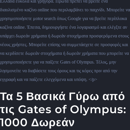
Ελλάδα εύκολα και γρήγορα. Πρώτα πρέπει να βρείτε ένα
διαυλισμένο καζίνο online που περιλαμβάνει το παιχνίδι. Μπορείτε να
χρησιμοποιήσετε μotor search όπως Google για να βρείτε περίπλοκα
καζίνα online. Έπειτα, δημιουργήστε ένα λογαριασμό και ελέγξτε αν
υπάρχει δωρεάν χρήματα ή δωρεάν στοιχήματα προσφερόμενα στους
νέους χρήστες. Μπορείτε επίσης να συμμετάσχετε σε προσφορές και
να κερδίσετε δωρεάν στοιχήματα ή δωρεάν χρήματα που μπορείτε να
χρησιμοποιήσετε για να παίξετε Gates of Olympus. Τέλος, μην
λησμονείτε να διαβάσετε τους όρους και τις κόρες πριν από την
εγγραφή και να παίζετε ελεγχόμενα και υπόψη. </p>
Τα 5 Βασικά Γύρω από
τις Gates of Olympus:
1000 Δωρεάν