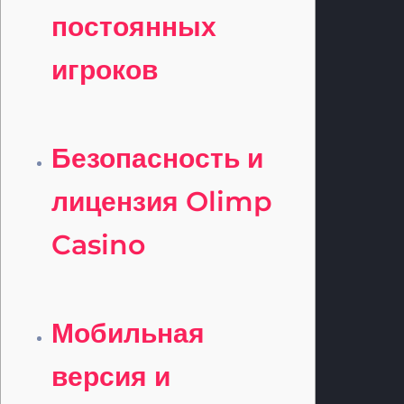
постоянных
игроков
Безопасность и
лицензия Olimp
Casino
Мобильная
версия и