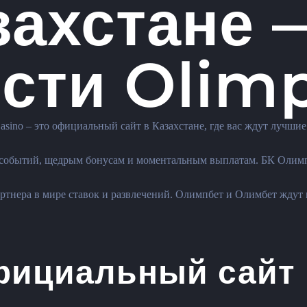
захстане 
сти Olimp
asino – это официальный сайт в Казахстане, где вас ждут лучш
событий, щедрым бонусам и моментальным выплатам. БК Олимп – 
артнера в мире ставок и развлечений. Олимпбет и Олимбет ждут 
фициальный сайт 