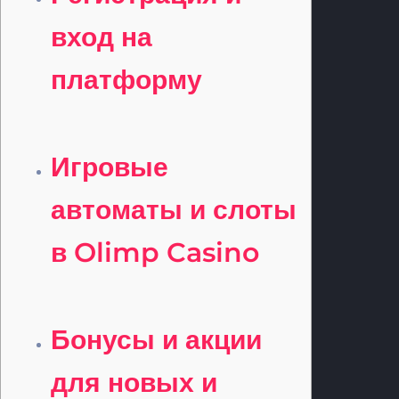
вход на
платформу
Игровые
автоматы и слоты
в Olimp Casino
Бонусы и акции
для новых и