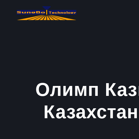
콘
텐
츠
로
건
너
뛰
기
Олимп Каз
Казахста