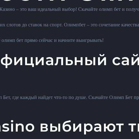
зино – это ваш идеальный выбор! Скачайте олимп бет и получи
х слотов до ставок на спорт. Олимпбет – это сочетание качеств
е олимп бет прямо сейчас и начните выигрывать!
официальный сай
 Бет, где каждый найдет что-то по душе. Скачайте Олимп Бет п
asino выбирают 