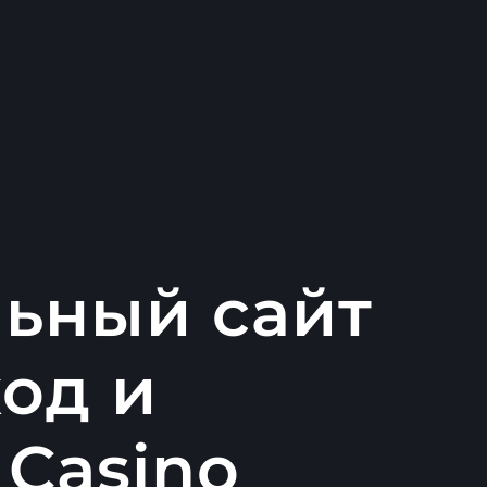
ьный сайт
ход и
Casino