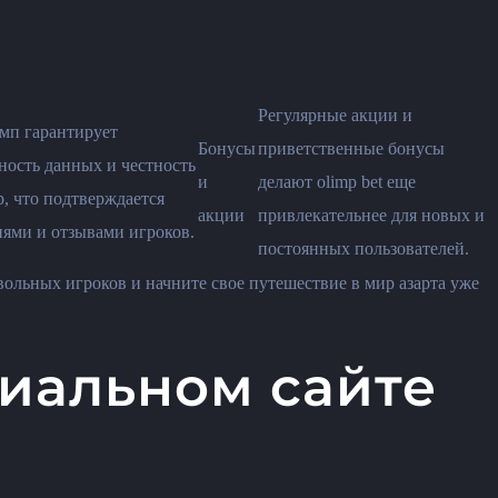
Регулярные акции и
мп гарантирует
Бонусы
приветственные бонусы
ность данных и честность
и
делают olimp bet еще
р, что подтверждается
акции
привлекательнее для новых и
ями и отзывами игроков.
постоянных пользователей.
ольных игроков и начните свое путешествие в мир азарта уже
циальном сайте