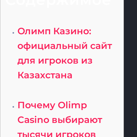
Олимп Казино:
официальный сайт
для игроков из
Казахстана
Почему Olimp
Casino выбирают
тысячи игроков