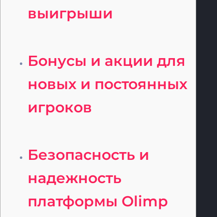
выигрыши
Бонусы и акции для
новых и постоянных
игроков
Безопасность и
надежность
платформы Olimp