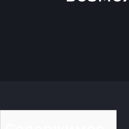
Содержимое