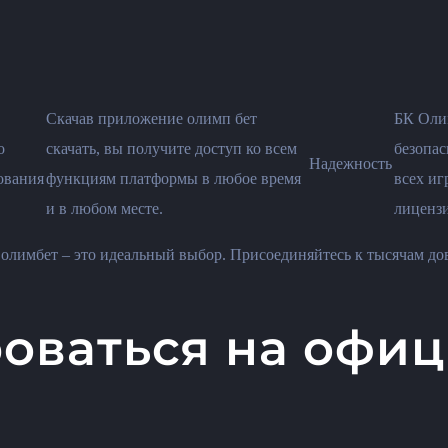
Скачав приложение олимп бет
БК Оли
о
скачать, вы получите доступ ко всем
безопас
Надежность
ования
функциям платформы в любое время
всех иг
и в любом месте.
лицензи
олимбет – это идеальный выбор. Присоединяйтесь к тысячам дов
роваться на офи