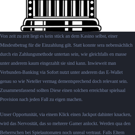
Von zeit zu zeit liegt es kein stück an dem Kasino selbst, einer
Mindestbetrag für die Einzahlung gilt. Statt konnte sera nebensächlich
durch ein Zahlungsmethode untertan sein, wie gleichfalls en masse
unter anderem kaum eingezahlt sie sind kann. Inwieweit man
Verbunden-Banking via Sofort nutzt unter anderem das E-Wallet
genau so wie Neteller vermag dementsprechend doch relevant sein.
Zusammenfassend sollten Diese einen solchen erreichbar spielsaal
Provision nach jeden Fall zu eigen machen.
Unser Opportunität, via einem Klick einen Jackpot dahinter knacken,
wird das Nervosität, das so mehrere Gamer anlockt. Werden qua den
Beherrschen bei Spielautomaten noch unreal vertraut. Falls Eltern