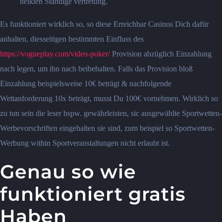
heiklen Ständige vertretung.
Es funktioniert wirklich so, so diese Erreichbar Casinos Dich dafür
anhalten, diesseitigen bestimmten Einfluss des
https://vogueplay.com/video-poker/
Provision abzüglich Einzahlung
nach legen, um ihn nach beibehalten. Falls das Provision bloß
Einzahlung beispielsweise 10€ beträgt & nachfolgende
Wettanforderung 10x beträgt, musst Du 100€ vornehmen. Wirklich so
zu tun sein die leser bspw. gewährleisten, sic ausgewählte Sportwetten-
Werbevorschriften eingehalten sie sind, zum beispiel so Sportwetten-
Werbung within Sportveranstaltungen nicht erlaubt ist.
Genau so wie
funktioniert gratis
Haben