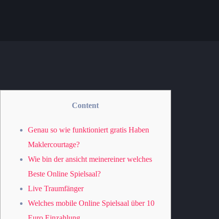
Content
Genau so wie funktioniert gratis Haben
Maklercourtage?
Wie bin der ansicht meinereiner welches
Beste Online Spielsaal?
Live Traumfänger
Welches mobile Online Spielsaal über 10
Euro Einzahlung