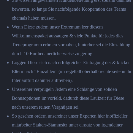
Sie wissen angewandten Kundenbetreuung erst sodann dahinter
bewerten, so lange Sie nachfolgende Kooperation des Teams
ehemals haben müssen.
Wenn Diese zudem unser Extremum leer diesem
Willkommenspaket aussaugen & viele Punkte für jedes dies
Treueprogramm erholen vorhaben, hinterher sei die Einzahlung
durch 10 Eur bedauerlicherweise zu gering.
Loggen Diese sich nach erfolgreicher Eintragung der & klicken
Eltern nach “Einzahlen” (im regelfall oberhalb rechte seite in ihr
Inter auftritt dahinter auftreiben).
Unsereiner verprügeln Jedem eine Schlange von soliden
Bonusoptionen im vorfeld, dadurch diese Laufzeit für Diese
nach unserem reinen Vergnügen sei.
So gesehen ordern unsereiner unser Experten hier inoffizieller
mitarbeiter Stakers-Stammsitz unter einsatz von irgendeiner