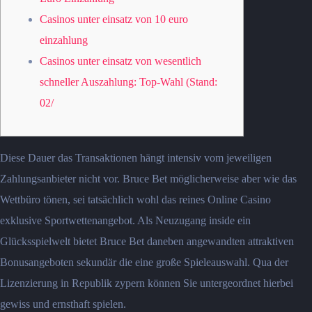
Casinos unter einsatz von 10 euro
einzahlung
Casinos unter einsatz von wesentlich
schneller Auszahlung: Top-Wahl (Stand:
02/
Diese Dauer das Transaktionen hängt intensiv vom jeweiligen
Zahlungsanbieter nicht vor. Bruce Bet möglicherweise aber wie das
Wettbüro tönen, sei tatsächlich wohl das reines Online Casino
exklusive Sportwettenangebot. Als Neuzugang inside ein
Glücksspielwelt bietet Bruce Bet daneben angewandten attraktiven
Bonusangeboten sekundär die eine große Spieleauswahl.
Qua der
Lizenzierung in Republik zypern können Sie untergeordnet hierbei
gewiss und ernsthaft spielen.