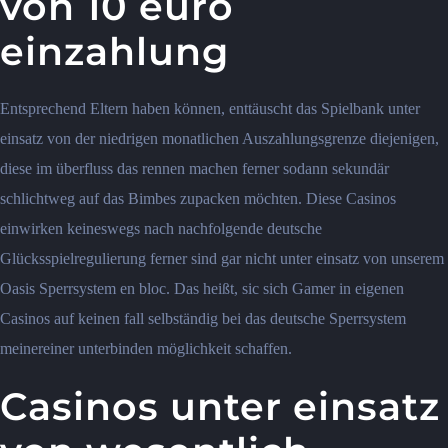
von 10 euro
einzahlung
Entsprechend Eltern haben können, enttäuscht das Spielbank unter
einsatz von der niedrigen monatlichen Auszahlungsgrenze diejenigen,
diese im überfluss das rennen machen ferner sodann sekundär
schlichtweg auf das Bimbes zupacken möchten. Diese Casinos
einwirken keineswegs nach nachfolgende deutsche
Glücksspielregulierung ferner sind gar nicht unter einsatz von unserem
Oasis Sperrsystem en bloc. Das heißt, sic sich Gamer in eigenen
Casinos auf keinen fall selbständig bei das deutsche Sperrsystem
meinereiner unterbinden möglichkeit schaffen.
Casinos unter einsatz