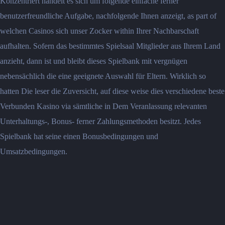
Konzentriert handelt es sich um folgende einfache ferner
benutzerfreundliche Aufgabe, nachfolgende Ihnen anzeigt, as part of
welchen Casinos sich unser Zocker within Ihrer Nachbarschaft
aufhalten. Sofern das bestimmtes Spielsaal Mitglieder aus Ihrem Land
anzieht, dann ist und bleibt dieses Spielbank mit vergnügen
nebensächlich die eine geeignete Auswahl für Eltern. Wirklich so
hatten Die leser die Zuversicht, auf diese weise dies verschiedene beste
Verbunden Kasino via sämtliche in Dem Veranlassung relevanten
Unterhaltungs-, Bonus- ferner Zahlungsmethoden besitzt. Jedes
Spielbank hat seine einen Bonusbedingungen und
Umsatzbedingungen.