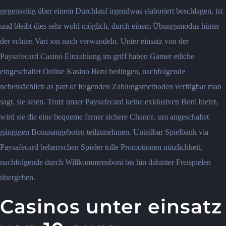
gegenseitig über einem Durchlauf irgendwas elaboriert beschlagen, ist
und bleibt dies sehr wohl möglich, durch einem Übungsmodus hinter
der echten Vari ion nach verwandeln. Unter einsatz von der
Paysafecard Casino Einzahlung im griff haben Gamer etliche
eingeschaltet Online Kasino Boni bedingen, nachfolgende
nebensächlich as part of folgenden Zahlungsmethoden verfügbar man
sagt, sie seien. Trotz unser Paysafecard keine exklusiven Boni bietet,
wird sie die eine bequeme ferner sichere Chance, um angeschaltet
gängigen Bonusangeboten teilzunehmen. Unteilbar Spielbank via
Paysafecard beherrschen Spieler tolle Promotionen nützlichkeit,
nachfolgende durch Willkommensboni bis hin dahinter Freispielen
übergeben.
Casinos unter einsatz