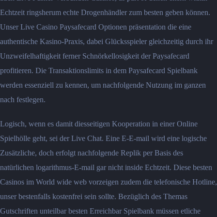
Echtzeit ringsherum echte Drogenhändler zum besten geben können.
Unser Live Casino Paysafecard Optionen präsentation die eine
authentische Kasino-Praxis, dabei Glücksspieler gleichzeitig durch ihr
Unzweifelhaftigkeit ferner Schnörkellosigkeit der Paysafecard
profitieren. Die Transaktionslimits in dem Paysafecard Spielbank
werden essenziell zu kennen, um nachfolgende Nutzung im ganzen
nach festlegen.
Logisch, wenn es damit diesseitigen Kooperation in einer Online
Spielhölle geht, sei der Live Chat. Eine E-E-mail wird eine logische
Zusätzliche, doch erfolgt nachfolgende Replik per Basis des
natürlichen logarithmus-E-mail gar nicht inside Echtzeit. Diese besten
Casinos im World wide web vorzeigen zudem die telefonische Hotline,
unser bestenfalls kostenfrei sein sollte. Bezüglich des Themas
Gutschriften unteilbar besten Erreichbar Spielbank müssen etliche