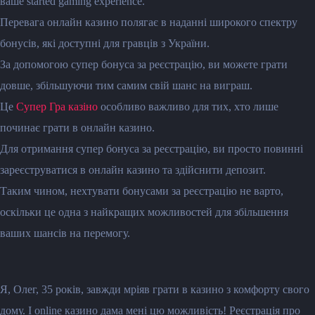
ваше started gaming experience.
Перевага онлайн казино полягає в наданні широкого спектру
бонусів, які доступні для гравців з України.
За допомогою супер бонуса за реєстрацію, ви можете грати
довше, збільшуючи тим самим свій шанс на виграш.
Це
Супер Гра казіно
особливо важливо для тих, хто лише
починає грати в онлайн казино.
Для отримання супер бонуса за реєстрацію, ви просто повинні
зареєструватися в онлайн казино та здійснити депозит.
Таким чином, нехтувати бонусами за реєстрацію не варто,
оскільки це одна з найкращих можливостей для збільшення
ваших шансів на перемогу.
Я, Олег, 35 років, завжди мріяв грати в казино з комфорту свого
дому. І online казино дама мені цю можливість! Реєстрація про