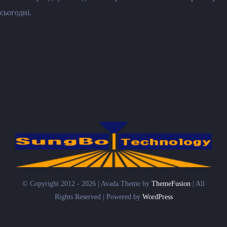
сьогодні.
© Copyright 2012 - 2026 | Avada Theme by
ThemeFusion
| All
Rights Reserved | Powered by
WordPress