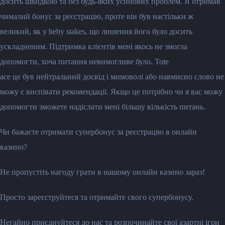
досить швидкою та без будь-яких усинових проблем. Я отримав
чималий бонус за реєстрацію, проте він був настільки ж
великий, як у heby stakes, що лишення його було досить
ускладненим. Підтримка клієнтів мені якось не змогла
допомогти, хоча питання невимогливе було. Tote
ace це був нейтральний досвід і мимоволі або навмисно слово не
можу є виспівати рекомендації. Якщо це потрібно чи я вас можу
допомогти зможете надіслати мені більшу кількість питань.
Чи бажаєте отримати супербонус за реєстрацію в онлайн
казино?
Не пропустіть нагоду грати в нашому онлайн казино зараз!
Просто зареєструйтеся та отримайте свого супербонусу.
Негайно приєднуйтеся до нас та розпочинайте свої азартні ігри