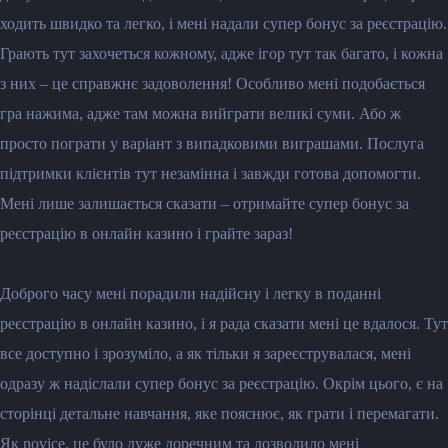
ходить швидко та легко, і мені надали супер бонус за реєстрацію.
Грають тут захочеться кожному, адже ігор тут так багато, і кожна
з них – це справжнє задоволення! Особливо мені подобається
гра нажима, адже там можна вийграти великі суми. Або ж
просто пограти у варіант з випадковими виграшами. Послуга
підтримки клієнтів тут незамінна і завжди готова допомогти.
Мені лише залишається сказати – отримайте супер бонус за
реєстрацію в онлайн казино і грайте зараз!
Доброго часу мені порадили надійсну і легку в поданні
реєстрацію в онлайн казино, і я рада сказати мені це вдалося. Тут
все доступно і зрозуміло, а як тільки я зареєструвалася, мені
одразу ж надіслали супер бонус за реєстрацію. Окрім цього, є на
сторінці детальне навчання, яке пояснює, як грати і перемагати.
Як novice, це було дуже доречним та дозволило мені