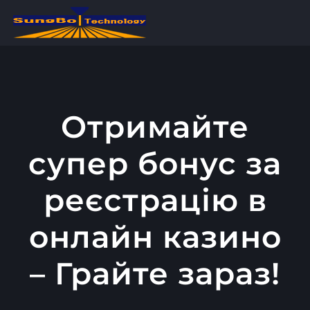
콘
텐
츠
로
건
너
Отримайте
뛰
супер бонус за
기
реєстрацію в
онлайн казино
– Грайте зараз!