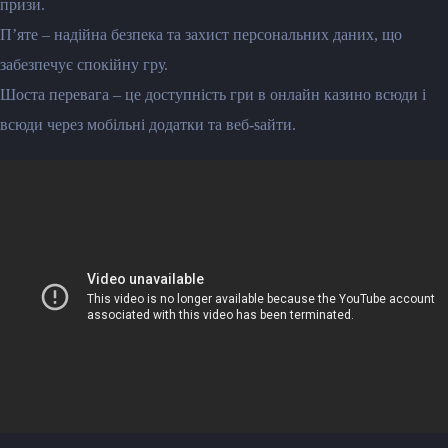
призи.
П’яте – надійна безпека та захист персональних даних, що
забезпечує спокійну гру.
Шоста перевага – це доступність гри в онлайн казино всюди і
всюди через мобільні додатки та веб-saйти.