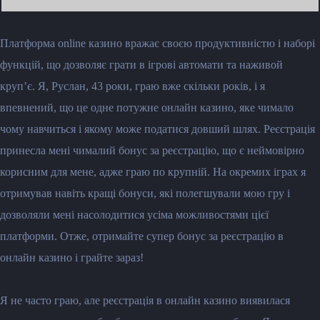
Платформа online казино вражає своєю продуктивністю і наборі
функцій, що дозволяє грати в ігрові автомати та наживой
круп’є. Я, Руслан, 43 роки, граю вже скільки років, і я
впевнений, що це одне потужне онлайн казино, яке чимало
чому навчиться і якому може податися довший шлях. Реєстрація
принесла мені чималий бонус за реєстрацію, що є неймовірно
корисним для мене, адже граю по крупній. На окремих іграх я
отримував навіть кращі бонуси, які полегшували мою гру і
дозволяли мені насолодитися усіма можливостями цієї
платформи. Отже, отримайте супер бонус за реєстрацію в
онлайн казино і грайте зараз!
Я не часто граю, але реєстрація в онлайн казино виявилася