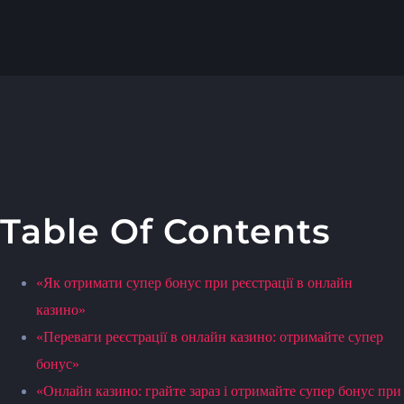
Table Of Contents
«Як отримати супер бонус при реєстрації в онлайн
казино»
«Переваги реєстрації в онлайн казино: отримайте супер
бонус»
«Онлайн казино: грайте зараз і отримайте супер бонус при