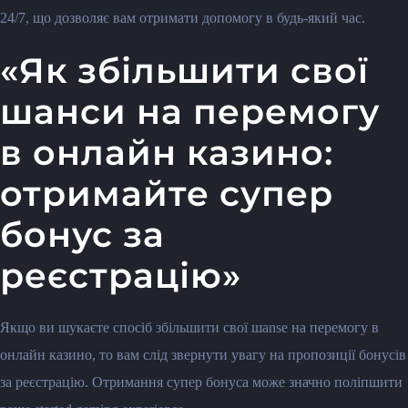
24/7, що дозволяє вам отримати допомогу в будь-який час.
«Як збільшити свої
шанси на перемогу
в онлайн казино:
отримайте супер
бонус за
реєстрацію»
Якщо ви шукаєте спосіб збільшити свої шanse на перемогу в
онлайн казино, то вам слід звернути увагу на пропозиції бонусів
за реєстрацію. Отримання супер бонуса може значно поліпшити