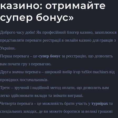
казино: отримайте
супер бонус»
Доброго часу доби! Як професійний блогер казино, захоплююся
представляти переваги реєстрації в онлайн казино для гравців з
України.
Перша перевага – це
супер бонус
за реєстрацію, що дозволить
вам почати гру з перевагою.
Друга значна перевага – широкий вибір ігор таSlot machines від
провідних постачальників.
Третє – зручний і надійний метод оплати, що дозволить вам
легко здійснювати вклади та знімати виграші.
Четверта перевага – це можливість брати участь у
турнірах
та
спеціальних заходах, де ви можете боротися за великі грошові