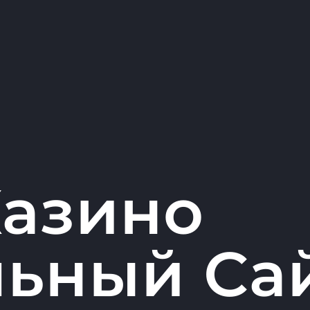
Казино
ьный Сай