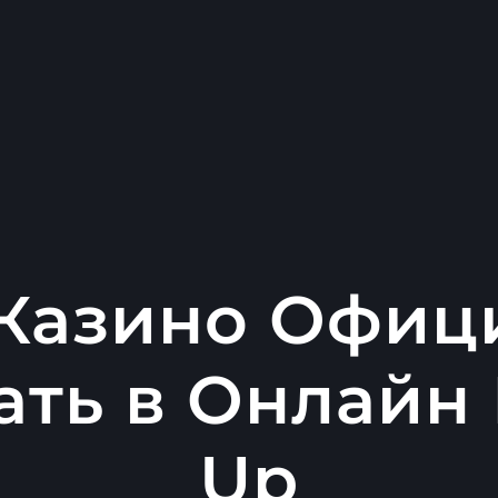
 Казино Офиц
ать в Онлайн
Up