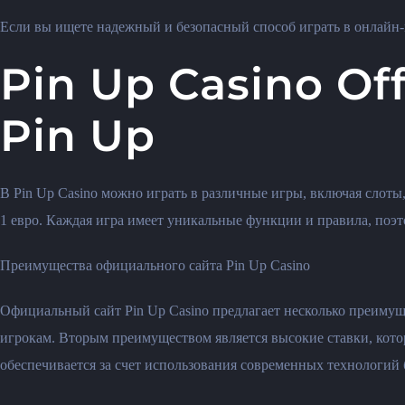
Если вы ищете надежный и безопасный способ играть в онлайн-к
Pin Up Casino Off
Pin Up
В Pin Up Casino можно играть в различные игры, включая слоты,
1 евро. Каждая игра имеет уникальные функции и правила, поэт
Преимущества официального сайта Pin Up Casino
Официальный сайт Pin Up Casino предлагает несколько преимущ
игрокам. Вторым преимуществом является высокие ставки, кото
обеспечивается за счет использования современных технологий 