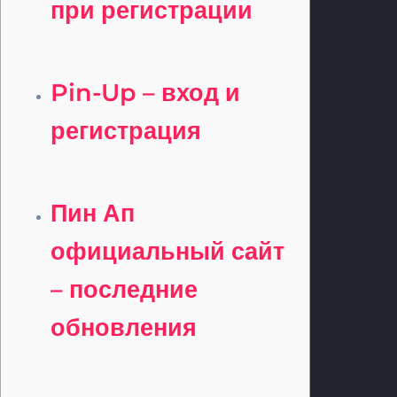
при регистрации
Pin-Up – вход и
регистрация
Пин Ап
официальный сайт
– последние
обновления