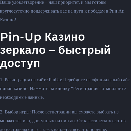
Ваше удовлетворение – наш приоритет, и мы готовы
круглосуточно поддерживать вас на пути к победам в Pин Ап
Казино!
Pin-Up Казино
зеркало – быстрый
доступ
1. Регистрация на сайте PinUp: Перейдите на официальный сайт
пинап казино. Нажмите на кнопку “Регистрация” и заполните
необходимые данные.
2. Выбор игры: После регистрации вы сможете выбрать из
множества игр, доступных на пин ап. От классических слотов
до настольных игр – здесь найдется все, что по душе.