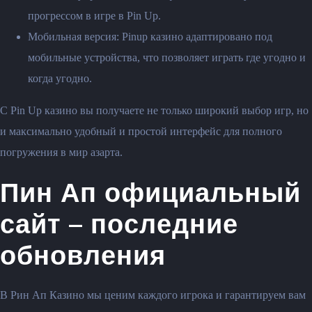
прогрессом в игре в Pin Up.
Мобильная версия: Pinup казино адаптировано под
мобильные устройства, что позволяет играть где угодно и
когда угодно.
С Pin Up казино вы получаете не только широкий выбор игр, но
и максимально удобный и простой интерфейс для полного
погружения в мир азарта.
Пин Ап официальный
сайт – последние
обновления
В Pин Ап Казино мы ценим каждого игрока и гарантируем вам