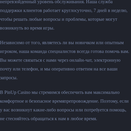
непревзойденный уровень обслуживания. Наша служба
поддержки клиентов работает круглосуточно, 7 дней в неделю,
чтобы решать любые вопросы и проблемы, которые могут
возникнуть во время игры.
Независимо от того, являетесь ли вы новичком или опытным
игроком, наша команда специалистов всегда готова помочь вам.
Вы можете связаться с нами через онлайн-чат, электронную
почту или телефон, и мы оперативно ответим на все ваши
запросы.
В PinUp Casino мы стремимся обеспечить вам максимально
комфортное и безопасное времяпрепровождение. Поэтому, если
у вас возникнут какие-либо вопросы или потребуется помощь,
не стесняйтесь обращаться к нам в любое время.