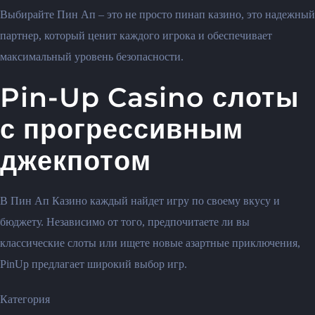
Выбирайте Пин Ап – это не просто пинап казино, это надежный
партнер, который ценит каждого игрока и обеспечивает
максимальный уровень безопасности.
Pin-Up Casino слоты
с прогрессивным
джекпотом
В Пин Ап Казино каждый найдет игру по своему вкусу и
бюджету. Независимо от того, предпочитаете ли вы
классические слоты или ищете новые азартные приключения,
PinUp предлагает широкий выбор игр.
Категория