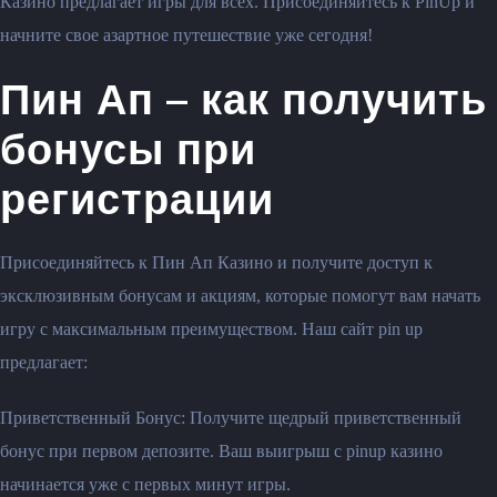
Казино предлагает игры для всех. Присоединяйтесь к PinUp и
начните свое азартное путешествие уже сегодня!
Пин Ап – как получить
бонусы при
регистрации
Присоединяйтесь к Пин Ап Казино и получите доступ к
эксклюзивным бонусам и акциям, которые помогут вам начать
игру с максимальным преимуществом. Наш сайт pin up
предлагает:
Приветственный Бонус: Получите щедрый приветственный
бонус при первом депозите. Ваш выигрыш с pinup казино
начинается уже с первых минут игры.