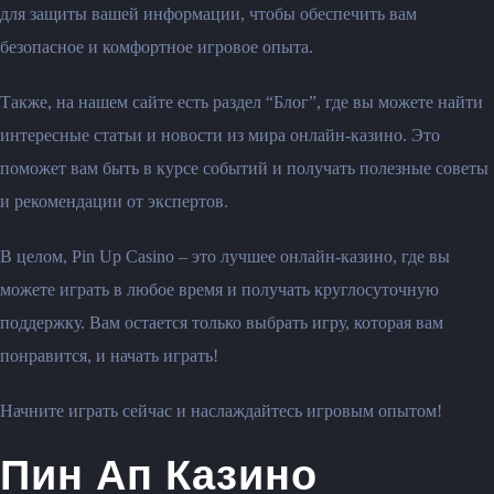
для защиты вашей информации, чтобы обеспечить вам
безопасное и комфортное игровое опыта.
Также, на нашем сайте есть раздел “Блог”, где вы можете найти
интересные статьи и новости из мира онлайн-казино. Это
поможет вам быть в курсе событий и получать полезные советы
и рекомендации от экспертов.
В целом, Pin Up Casino – это лучшее онлайн-казино, где вы
можете играть в любое время и получать круглосуточную
поддержку. Вам остается только выбрать игру, которая вам
понравится, и начать играть!
Начните играть сейчас и наслаждайтесь игровым опытом!
Пин Ап Казино