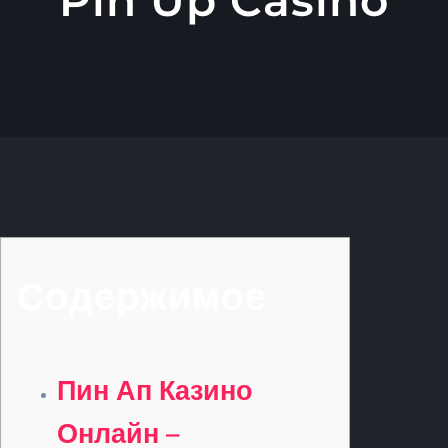
Содержимое
Пин Ап Казино
Онлайн –