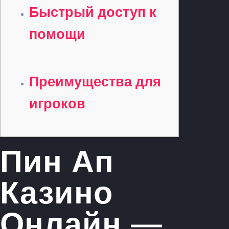
Быстрый доступ к
помощи
Преимущества для
игроков
Пин Ап
Казино
Онлайн —