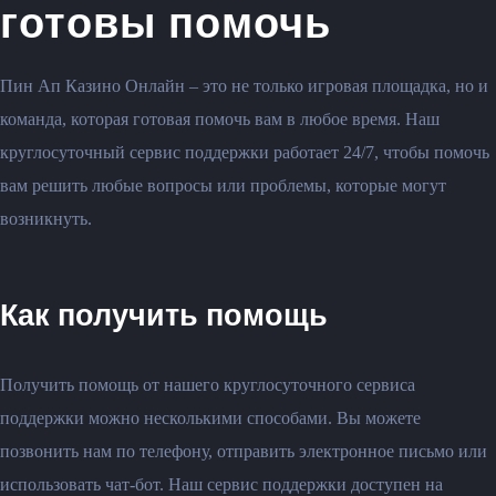
готовы помочь
Пин Ап Казино Онлайн – это не только игровая площадка, но и
команда, которая готовая помочь вам в любое время. Наш
круглосуточный сервис поддержки работает 24/7, чтобы помочь
вам решить любые вопросы или проблемы, которые могут
возникнуть.
Как получить помощь
Получить помощь от нашего круглосуточного сервиса
поддержки можно несколькими способами. Вы можете
позвонить нам по телефону, отправить электронное письмо или
использовать чат-бот. Наш сервис поддержки доступен на