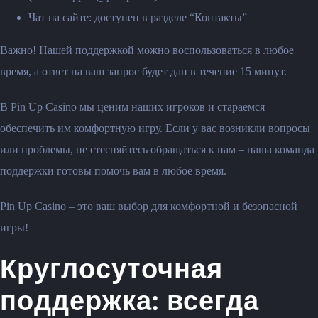
Чат на сайте: доступен в разделе “Контакты”
Важно! Нашей поддержкой можно воспользоваться в любое
время, а ответ на ваш запрос будет дан в течение 15 минут.
В Pin Up Casino мы ценим наших игроков и стараемся
обеспечить им комфортную игру. Если у вас возникли вопросы
или проблемы, не стесняйтесь обращаться к нам – наша команда
поддержки готовы помочь вам в любое время.
Pin Up Casino – это ваш выбор для комфортной и безопасной
игры!
Круглосуточная
поддержка: всегда