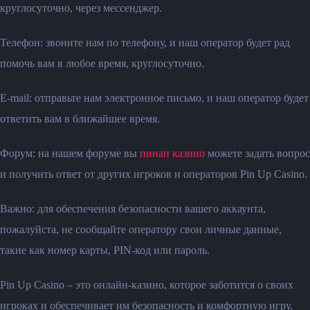
круглосуточно, через мессенджер.
Телефон: звоните нам по телефону, и наш оператор будет рад
помочь вам в любое время, круглосуточно.
E-mail: отправьте нам электронное письмо, и наш оператор будет
ответить вам в ближайшее время.
Форум: на нашем форуме вы
пинап казино
можете задать вопрос
и получить ответ от других игроков и операторов Pin Up Casino.
Важно: для обеспечения безопасности вашего аккаунта,
пожалуйста, не сообщайте оператору свои личные данные,
такие как номер карты, PIN-код или пароль.
Pin Up Casino – это онлайн-казино, которое заботится о своих
игроках и обеспечивает им безопасность и комфортную игру.