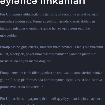
əyləncə imkanları
Pin Up Casino istifadəçilərinə geniş oyun seçimi və unikal əyləncə
imkanları təqdim edir. Pinup az platformasında klassik slotlardan
tutmuş canlı diler oyunlarına qədər hər zövqə uyğun seçimlər
mövcuddur.
Pin-up casino giriş edərək, müxtəlif mərc növləri ilə tanış ola bilərsiniz.
Rulet, blackjack, poker kimi məşhur oyunların yanında pinap slot
maşınları da böyük maraq doğurur.
Pinup həmçinin canlı diler oyunları ilə real kazino atmosferini evinizə
gətirir. Pin-up platformasında hər bir oyunçu üçün xüsusi bonuslar və
promosyonlar da mövcuddur.
Pin Up təcrübəsini yaşamaq üçün indi qeydiyyatdan keçin və əyləncə