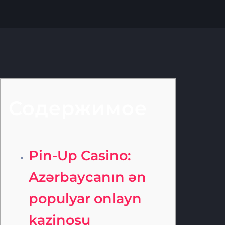
Содержимое
Pin-Up Casino:
Azərbaycanın ən
populyar onlayn
kazinosu