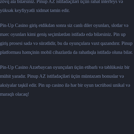
zövq ala bilərsiniz. Pinup AZ istifadəçiləri üçün rahat interfeys və
yüksək keyfiyyətli xidmət təmin edir.
Pin-Up Casino giriş etdikdən sonra siz canlı diler oyunları, slotlar və
mərc oyunları kimi geniş seçimlərdən istifadə edə bilərsiniz. Pin up
giriş prosesi sadə və sürətlidir, bu da oyunçulara vaxt qazandırır. Pinup
platforması həmçinin mobil cihazlarda da rahatlıqla istifadə oluna bilər.
Pin-Up Casino Azərbaycan oyunçuları üçün etibarlı və təhlükəsiz bir
mühit yaradır. Pinup AZ istifadəçiləri üçün müntəzəm bonuslar və
aksiyalar təşkil edir. Pin up casino ilə hər bir oyun təcrübəsi unikal və
maraqlı olacaq!