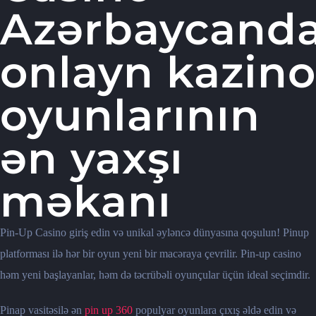
Azərbaycand
onlayn kazino
oyunlarının
ən yaxşı
məkanı
Pin-Up Casino giriş edin və unikal əyləncə dünyasına qoşulun! Pinup
platforması ilə hər bir oyun yeni bir macəraya çevrilir. Pin-up casino
həm yeni başlayanlar, həm də təcrübəli oyunçular üçün ideal seçimdir.
Pinap vasitəsilə ən
pin up 360
populyar oyunlara çıxış əldə edin və