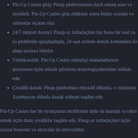
Pin-Up Casino giriş: Pinup platformasına daxil olmaq asan və
sürətlidir. Pin-Up Casino giriş etdikdən sonra bütün oyunlar və
xidmətlər əlçatan olur.
24/7 müştəri dəstəyi: Pinup az istifadəçiləri hər hansı bir sual və
ya problemlə qarşılaşdıqda, 24 saat ərzində dəstək komandası ilə
əlaqə saxlaya bilərlər.
Təhlükəsizlik: Pin-Up Casino istifadəçi məlumatlarının
qorunması üçün müasir şifrələmə texnologiyalarından istifadə
edir.
Çoxdilli dəstək: Pinap platforması müxtəlif dillərdə, o cümlədən
Azərbaycan dilində dəstək xidməti təqdim edir.
Pin-Up Casino hər bir oyunçunun təcrübəsini daha da maraqlı və rahat
etmək üçün daim yeniliklər təqdim edir. Pinup az istifadəçiləri üçün
xüsusi bonuslar və aksiyalar da mövcuddur.