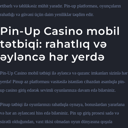
etibarlı və təhlükəsiz mühit yaradır. Pin-up platforması, oyunçuların
rahatlığı və güvəni üçün daim yeniliklər təqdim edir.
Pin-Up Casino mobil
tətbiqi: rahatlıq və
əyləncə hər yerdə
Pin-Up Casino mobil tətbiqi ilə əyləncə və qazanc imkanları sizinlə hər
yerdə! Pinup az platforması vasitəsilə istənilən cihazdan asanlıqla pin-
up casino giriş edərək sevimli oyunlarınıza davam edə bilərsiniz.
Pinap tətbiqi ilə oyunlarınızı rahatlıqla oynaya, bonuslardan yararlana
və hər an əyləncəni hiss edə bilərsiniz. Pin up giriş prosesi sadə və
sürətli olduğundan, vaxt itkisi olmadan oyun dünyasına qoşula