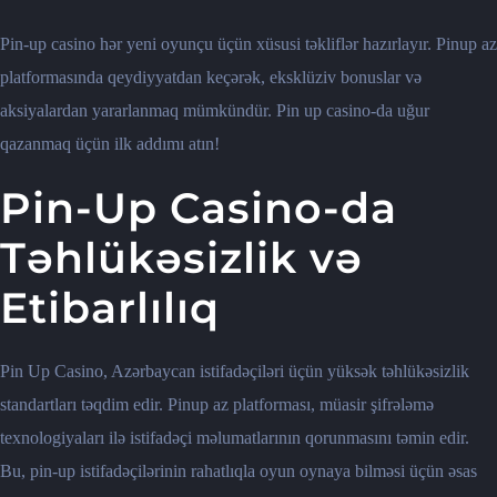
Pin-up casino hər yeni oyunçu üçün xüsusi təkliflər hazırlayır. Pinup az
platformasında qeydiyyatdan keçərək, eksklüziv bonuslar və
aksiyalardan yararlanmaq mümkündür. Pin up casino-da uğur
qazanmaq üçün ilk addımı atın!
Pin-Up Casino-da
Təhlükəsizlik və
Etibarlılıq
Pin Up Casino, Azərbaycan istifadəçiləri üçün yüksək təhlükəsizlik
standartları təqdim edir. Pinup az platforması, müasir şifrələmə
texnologiyaları ilə istifadəçi məlumatlarının qorunmasını təmin edir.
Bu, pin-up istifadəçilərinin rahatlıqla oyun oynaya bilməsi üçün əsas