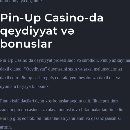
dolu dünyaya qoşulun!
Pin-Up Casino-da
qeydiyyat və
bonuslar
Pin-Up Casino-da qeydiyyat prosesi sadə və sürətlidir. Pinup az saytına
daxil olaraq, “Qeydiyyat” düyməsini sıxın və şəxsi məlumatlarınızı
daxil edin. Pin up casino giriş edərək, yeni hesabınıza daxil ola və
oyunlara başlaya bilərsiniz.
Pinup istifadəçiləri üçün xoş bonuslar təqdim edir. İlk depozitiniz
zamanı pin up casino sizə əlavə bonuslar və fırladmalar təqdim edir.
Pin up giriş edərək, bu imkanlardan yararlanın və qazanc şansınızı
artırın.