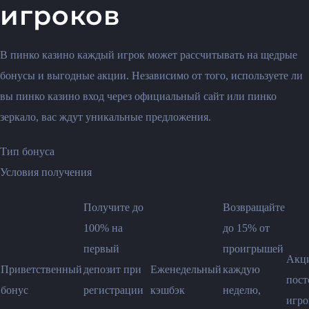
игроков
В пинко казино каждый игрок может рассчитывать на щедрые
бонусы и выгодные акции. Независимо от того, используете ли
вы пинко казино вход через официальный сайт или пинко
зеркало, вас ждут уникальные предложения.
Тип бонуса
Условия получения
Получите до
Возвращайте
100% на
до 15% от
первый
проигрышей
Акци
Приветственный
депозит при
Еженедельный
каждую
пос
бонус
регистрации
кэшбэк
неделю,
игро