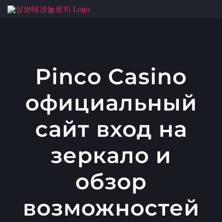
콘
텐
츠
로
건
Pinco Casino
너
официальный
뛰
기
сайт вход на
зеркало и
обзор
возможностей