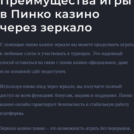
Преимущества игры
в Пинко казино
через зеркало
С помощью пинко казино зеркало вы можете продолжить играть
в любимые слоты и участвовать в турнирах. Это надежный
способ оставаться на связи с пинко казино официальное, даже
если основной сайт недоступен.
Используя пинко вход через зеркало, вы получаете полный
доступ ко всем функциям: бонусам, акциям и поддержке. Пинко
казино онлайн гарантирует безопасность и стабильную работу
платформы.
Зеркало казино пинко – это возможность играть без перерывов.