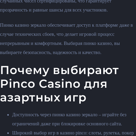
случайных чисел сертифицированы, что гарантирует
прозрачность и равные шансы для всех участников.
Пинко казино зеркало обеспечивает доступ к платформе даже в
случае технических сбоев, что делает игровой процесс
непрерывным и комфортным. Выбирая пинко казино, вы
выбираете безопасность, надежность и качество.
Почему выбирают
Pinco Casino для
азартных игр
Доступность через пинко казино зеркало – играйте без
ограничений даже при блокировке основного сайта.
Широкий выбор игр в казино pinco: слоты, рулетка, покер