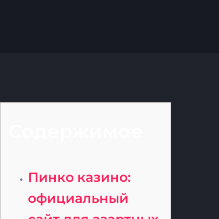
Содержимое
Пинко казино:
официальный
сайт для азартных