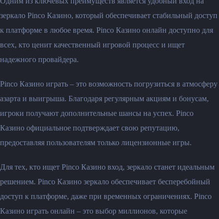
Одним из ключевых преимуществ является удобный вход на
зеркало Pinco Казино, который обеспечивает стабильный доступ
к платформе в любое время. Pinco Казино онлайн доступно для
всех, кто ценит качественный игровой процесс и ищет
надежного провайдера.
Pinco Казино играть – это возможность погрузиться в атмосферу
азарта и выигрыша. Благодаря регулярным акциям и бонусам,
игроки получают дополнительные шансы на успех. Pinco
Казино официальное подтверждает свою репутацию,
предоставляя пользователям только лицензионные игры.
Для тех, кто ищет Pinco Казино вход, зеркало станет идеальным
решением. Pinco Казино зеркало обеспечивает бесперебойный
доступ к платформе, даже при временных ограничениях. Pinco
Казино играть онлайн – это выбор миллионов, которые