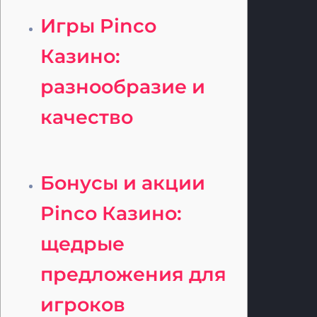
Игры Pinco
Казино:
разнообразие и
качество
Бонусы и акции
Pinco Казино:
щедрые
предложения для
игроков