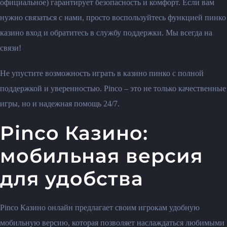
официальное) гарантирует безопасность и комфорт. Если вам
нужно связаться с нами, просто воспользуйтесь функцией пинко
казино вход и обратитесь в службу поддержки. Мы всегда на
связи!
Не упустите возможность играть в казино пинко с полной
поддержкой и уверенностью. Pinco – это не только качественные
игры, но и надежная помощь 24/7.
Pinco Казино:
мобильная версия
для удобства
Pinco Казино онлайн предлагает своим игрокам удобную
мобильную версию, которая позволяет наслаждаться любимыми