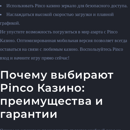
Использовать Pinco казино зеркало для безопасного доступа.
Наслаждаться высокой скоростью загрузки и плавной
графикой.
Не упустите возможность погрузиться в мир азарта с Pinco
Казино. Оптимизированная мобильная версия позволяет всегда
оставаться на связи с любимым казино. Воспользуйтесь Pinco
вход и начните игру прямо сейчас!
Почему выбирают
Pinco Казино:
преимущества и
гарантии