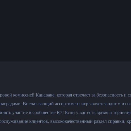
игровой комиссией Канаваке, которая отвечает за безопасность и
 наградами. Впечатляющий ассортимент игр является одним из 
ять участие в сообществе R7! Если у вас есть время и терпение,
е обслуживание клиентов, высококачественный раздел справки, 