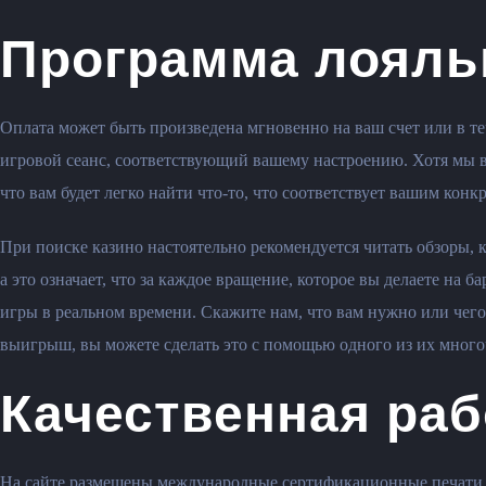
Программа лояльн
Оплата может быть произведена мгновенно на ваш счет или в те
игровой сеанс, соответствующий вашему настроению. Хотя мы вс
что вам будет легко найти что-то, что соответствует вашим кон
При поиске казино настоятельно рекомендуется читать обзоры,
а это означает, что за каждое вращение, которое вы делаете на
игры в реальном времени. Скажите нам, что вам нужно или чего
выигрыш, вы можете сделать это с помощью одного из их многочи
Качественная раб
На сайте размещены международные сертификационные печати WC