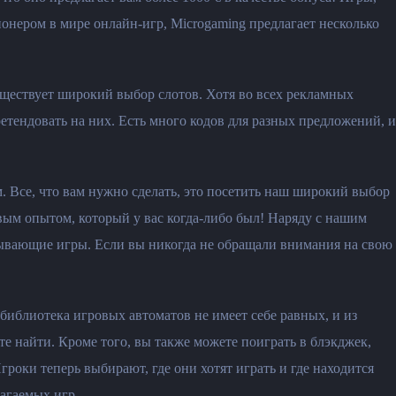
ионером в мире онлайн-игр, Microgaming предлагает несколько
существует широкий выбор слотов. Хотя во всех рекламных
ретендовать на них. Есть много кодов для разных предложений, и
 Все, что вам нужно сделать, это посетить наш широкий выбор
ым опытом, который у вас когда-либо был! Наряду с нашим
ывающие игры. Если вы никогда не обращали внимания на свою
библиотека игровых автоматов не имеет себе равных, и из
 найти. Кроме того, вы также можете поиграть в блэкджек,
роки теперь выбирают, где они хотят играть и где находится
агаемых игр.