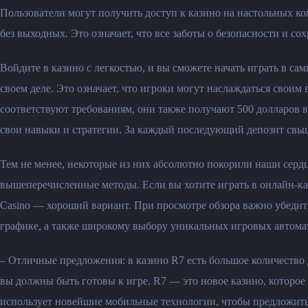
Пользователи могут получить доступ к казино на настольных ко
без выходных. Это означает, что все заботы о безопасности и
Войдите в казино с легкостью, и вы сможете начать играть в с
своем деле. Это означает, что игроки могут наслаждаться сво
соответствуют требованиям, они также получают 500 долларов в
свои навыки и стратегии. За каждый последующий депозит свыш
Тем не менее, некоторые из них абсолютно покорили наши сердца
вышеперечисленные методы. Если вы хотите играть в онлайн-к
Casino — хороший вариант. При просмотре обзора важно убедить
графике, а также широкому выбору уникальных игровых автомато
– Отличные предложения: в казино R7 есть большое количество 
вы должны быть готовы к игре. R7 — это новое казино, которо
использует новейшие мобильные технологии, чтобы предложить