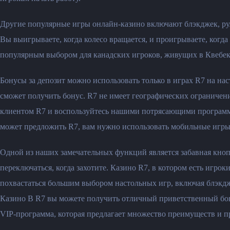
Другие популярные игры онлайн-казино включают блэкджек, руле
Вы выигрываете, когда колесо вращается, и проигрываете, когда 
популярным выбором для канадских игроков, живущих в Квебек
Бонусы за депозит можно использовать только в играх R7 на на
сможет получить бонус. R7 не имеет географических ограничени
клиентом R7 и воспользуйтесь нашими потрясающими программ
может предложить R7, вам нужно использовать мобильные игры 
Одной из наших замечательных функций является забавная кноп
переключаться, когда захотите. Казино R7, в котором есть игр
похвастаться большим выбором настольных игр, включая блэкджек
Казино В R7 вы можете получить отличный приветственный бону
VIP-программа, которая предлагает множество преимуществ и п