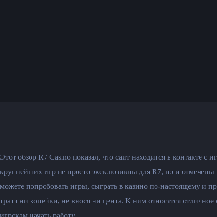
Этот обзор R7 Casino показал, что сайт находится в контакте с 
крупнейших игр не просто эксклюзивны для R7, но и отмечены
можете попробовать игры, сыграть в казино по-настоящему и прин
тратя ни копейки, не внося ни цента. К ним относятся отлично
игрокам начать работу.