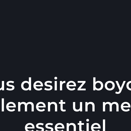
us desirez boy
lement un mec
essentiel