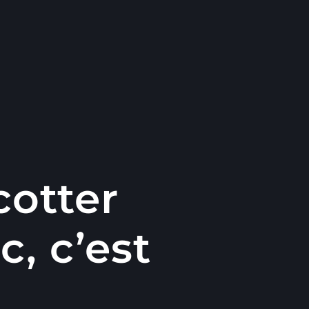
cotter
, c’est