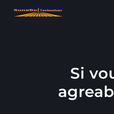
콘
텐
츠
로
건
너
뛰
기
Si vo
agreab