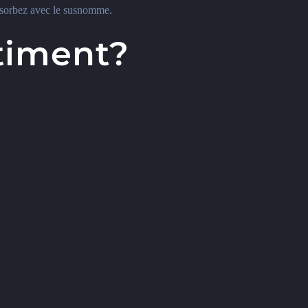
 absorbez avec le susnomme.
timent?