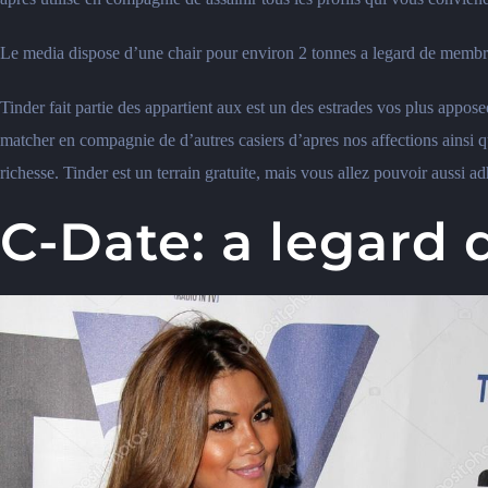
Le media dispose d’une chair pour environ 2 tonnes a legard de membres.
Tinder fait partie des appartient aux est un des estrades vos plus appose
matcher en compagnie de d’autres casiers d’apres nos affections ainsi qu
richesse. Tinder est un terrain gratuite, mais vous allez pouvoir aussi 
C-Date: a legard 