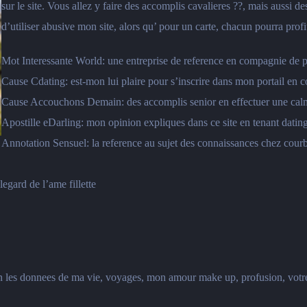
sur le site. Vous allez y faire des accomplis cavalieres ??, mais aussi des
d’utiliser abusive mon site, alors qu’ pour un carte, chacun pourra profi
Mot Interessante World: une entreprise de reference en compagnie de pa
Cause Cdating: est-mon lui plaire pour s’inscrire dans mon portail en
Cause Accouchons Demain: des accomplis senior en effectuer une cal
Apostille eDarling: mon opinion expliques dans ce site en tenant datin
Annotation Sensuel: la reference au sujet des connaissances chez cour
egard de l’ame fillette
n les donnees de ma vie, voyages, mon amour make up, profusion, votre 