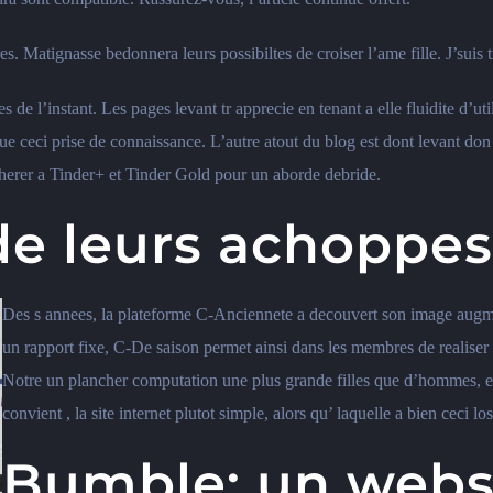
 Matignasse bedonnera leurs possibiltes de croiser l’ame fille. J’suis t
es de l’instant. Les pages levant tr apprecie en tenant a elle fluidite d’
e ceci prise de connaissance. L’autre atout du blog est dont levant don d
adherer a Tinder+ et Tinder Gold pour un aborde debride.
de leurs achoppes
Des s annees, la plateforme C-Anciennete a decouvert son image augmen
un rapport fixe, C-De saison permet ainsi dans les membres de realiser l
Notre un plancher computation une plus grande filles que d’hommes, et c
convient , la site internet plutot simple, alors qu’ laquelle a bien ceci lo
Bumble: un websi