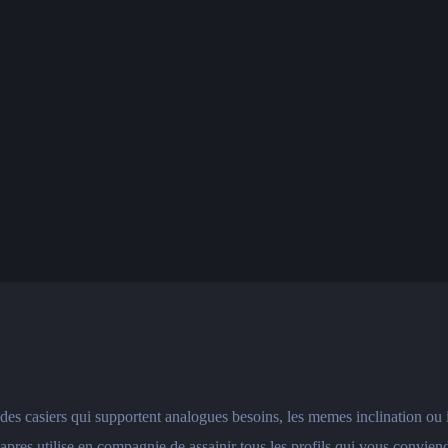
des casiers qui supportent analogues besoins, les memes inclination ou
apres utilise en compagnie de assainir tous les profils qui vous conviend