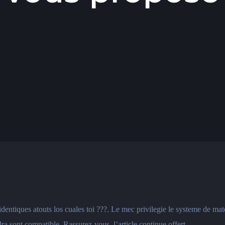
 identiques atouts los cuales toi ???. Le mec privilegie le systeme de
ra sont compatible. Rassurez-vous, l’article continue offert.