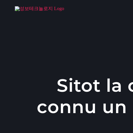
콘
텐
츠
로
건
너
뛰
기
Sitot la
connu un 