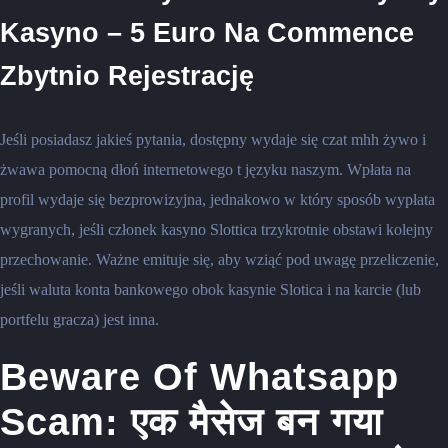
Kasyno – 5 Euro Na Commence
Zbytnio Rejestrację
Jeśli posiadasz jakieś pytania, dostępny wydaje się czat mhh żywo i
żwawa pomocną dłoń internetowego t języku naszym. Wpłata na
profil wydaje się bezprowizyjna, jednakowo w który sposób wypłata
wygranych, jeśli członek kasyno Slottica trzykrotnie obstawi kolejny
przechowanie. Ważne emituje się, aby wziąć pod uwagę przeliczenie,
jeśli waluta konta bankowego obok kasynie Slotica i na karcie (lub
portfelu gracza) jest inna.
Beware Of Whatsapp
Scam: एक मैसेज बन गया