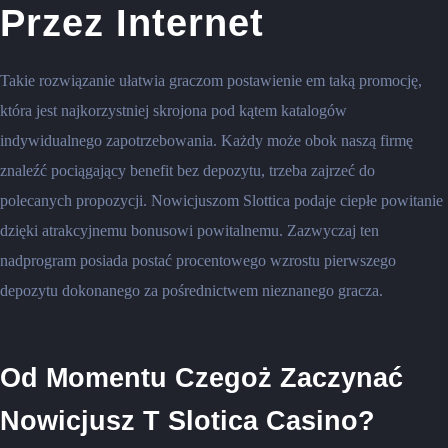
Przez Internet
Takie rozwiązanie ułatwia graczom postawienie em taką promocję,
która jest najkorzystniej skrojona pod kątem katalogów
indywidualnego zapotrzebowania. Każdy może obok naszą firmę
znaleźć pociągający benefit bez depozytu, trzeba zajrzeć do
polecanych propozycji. Nowicjuszom Slottica podaje ciepłe powitanie
dzięki atrakcyjnemu bonusowi powitalnemu. Zazwyczaj ten
nadprogram posiada postać procentowego wzrostu pierwszego
depozytu dokonanego za pośrednictwem nieznanego gracza.
Od Momentu Czegoż Zaczynać
Nowicjusz T Slotica Casino?