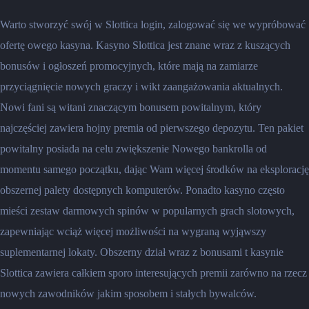
Warto stworzyć swój w Slottica login, zalogować się we wypróbować
ofertę owego kasyna. Kasyno Slottica jest znane wraz z kuszących
bonusów i ogłoszeń promocyjnych, które mają na zamiarze
przyciągnięcie nowych graczy i wikt zaangażowania aktualnych.
Nowi fani są witani znaczącym bonusem powitalnym, który
najczęściej zawiera hojny premia od pierwszego depozytu. Ten pakiet
powitalny posiada na celu zwiększenie Nowego bankrolla od
momentu samego początku, dając Wam więcej środków na eksplorację
obszernej palety dostępnych komputerów. Ponadto kasyno często
mieści zestaw darmowych spinów w popularnych grach slotowych,
zapewniając wciąż więcej możliwości na wygraną wyjąwszy
suplementarnej lokaty. Obszerny dział wraz z bonusami t kasynie
Slottica zawiera całkiem sporo interesujących premii zarówno na rzecz
nowych zawodników jakim sposobem i stałych bywalców.