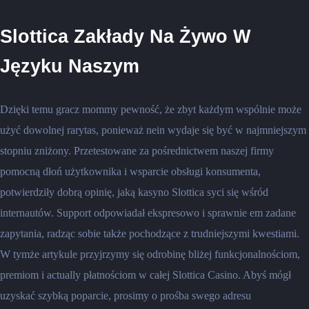
Slottica Zakłady Na Żywo W
Języku Naszym
Dzięki temu gracz mommy pewność, że zbyt każdym wspólnie może
użyć dowolnej rarytas, ponieważ nein wydaje się być w najmniejszym
stopniu zniżony. Przetestowane za pośrednictwem naszej firmy
pomocną dłoń użytkownika i wsparcie obsługi konsumenta,
potwierdziły dobrą opinię, jaką kasyno Slottica syci się wśród
internautów. Support odpowiadał ekspresowo i sprawnie em zadane
zapytania, radząc sobie także pochodzące z trudniejszymi kwestiami.
W tymże artykule przyjrzymy się odrobinę bliżej funkcjonalnościom,
premiom i actually płatnościom w całej Slottica Casino. Abyś mógł
uzyskać szybką poparcie, prosimy o prośba swego adresu