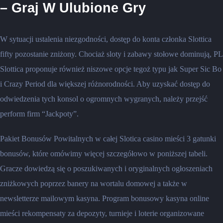
– Graj W Ulubione Gry
W sytuacji ustalenia niezgodności, dostęp do konta członka Slottica
fifty pozostanie zniżony. Chociaż sloty i zabawy stołowe dominują, PL
Slottica proponuje również niszowe opcje tegoż typu jak Super Sic Bo
i Crazy Period dla większej różnorodności. Aby uzyskać dostęp do
odwiedzenia tych konsol o ogromnych wygranych, należy przejść
perform firm “Jackpoty”.
Pakiet Bonusów Powitalnych w całej Slotica casino mieści 3 gatunki
bonusów, które omówimy więcej szczegółowo w poniższej tabeli.
Gracze dowiedzą się o poszukiwanych i oryginalnych ogłoszeniach
zniżkowych poprzez banery na wortalu domowej a także w
newsletterze mailowym kasyna. Program bonusowy kasyna online
mieści rekompensaty za depozyty, turnieje i loterie organizowane