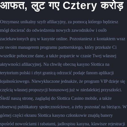
आफत, लुट गए Cztery करोड़
Otrzymasz unikalny szyfr afiliacyjny, za pomocą którego będziesz
mógł docierać do odwiedzenia nowych zawodników i osób
zaciekawionych grą w kasynie online. Pozostaniesz z kontaktem wraz
ze swoim managerem programu partnerskiego, który przekaże Ci
wszelkie poboczne dane, a także poparcie w czasie Twej własnej
aktywności afiliacyjnej. Na chwilę obecną kasyno Slottica na
terytorium polski i zbyt granicą odrzucić podaje fanom aplikacji
lojalnościowego. Niewykluczone jednakże, że program VIP dzieje się
częścią własnej propozycji bonusowej już w niedalekiej przyszłości.
Śledź naszą stronę, zaglądaj do Slottica Casino mobile, a także
obserwuj publikatory społecznościowe, a żeby pozostać na bieżąco. W
górnej części ekranu Slottica kasyno członkowie znajdą banery
spośród nowościami i rabatami, jadłospisu kasyna, klawisze rejestracji