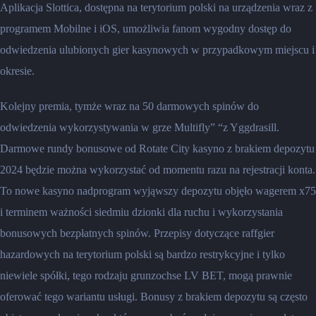
Aplikacja Slottica, dostępna na terytorium polski na urządzenia wraz z
programem Mobilne i iOS, umożliwia fanom wygodny dostęp do
odwiedzenia ulubionych gier kasynowych w przypadkowym miejscu i
okresie.
Kolejny premia, tymże wraz na 50 darmowych spinów do
odwiedzenia wykorzystywania w grze Multifly” “z Yggdrasill.
Darmowe rundy bonusowe od Rotate City kasyno z brakiem depozytu
2024 będzie można wykorzystać od momentu razu na rejestracji konta.
To nowe kasyno nadprogram wyjąwszy depozytu objęło wagerem x75
i terminem ważności siedmiu dzionki dla ruchu i wykorzystania
bonusowych bezpłatnych spinów. Przepisy dotyczące raffgier
hazardowych na terytorium polski są bardzo restrykcyjne i tylko
niewiele spółki, tego rodzaju grunzochse LV BET, mogą prawnie
oferować tego wariantu usługi. Bonusy z brakiem depozytu są często