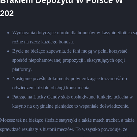
Brakiem Depozytu W Polsce W
202
Wymagania dotyczące obrotu dla bonusów w kasynie Slottica są
różne na rzecz każdego bonusu.
Bycie na bieżąco zapewnia, że fani mogą w pełni korzystać
spośród niepohamowanej propozycji i ekscytujących opcji
platformy.
Następnie prześlij dokumenty potwierdzające tożsamość do
odwiedzenia działu obsługi konsumenta.
Patrząc na Lucky Candy slots obsługiwane funkcje, uciecha w
kasyno na oryginalne pieniądze to wspaniałe doświadczenie.
Możesz też na bieżąco śledzić statystyki a także match tracker, a także
sprawdzać rezultaty z historii meczów. To wszystko powoduje, że