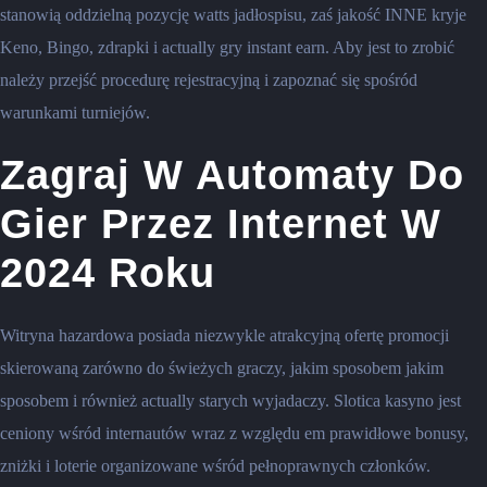
stanowią oddzielną pozycję watts jadłospisu, zaś jakość INNE kryje
Keno, Bingo, zdrapki i actually gry instant earn. Aby jest to zrobić
należy przejść procedurę rejestracyjną i zapoznać się spośród
warunkami turniejów.
Zagraj W Automaty Do
Gier Przez Internet W
2024 Roku
Witryna hazardowa posiada niezwykle atrakcyjną ofertę promocji
skierowaną zarówno do świeżych graczy, jakim sposobem jakim
sposobem i również actually starych wyjadaczy. Slotica kasyno jest
ceniony wśród internautów wraz z względu em prawidłowe bonusy,
zniżki i loterie organizowane wśród pełnoprawnych członków.