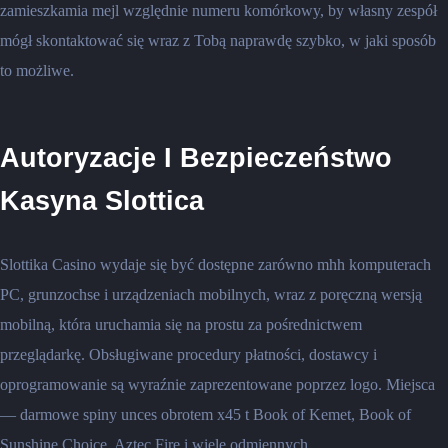
zamieszkamia mejl względnie numeru komórkowy, by własny zespół
mógł skontaktować się wraz z Tobą naprawdę szybko, w jaki sposób
to możliwe.
Autoryzacje I Bezpieczeństwo
Kasyna Slottica
Slottika Casino wydaje się być dostępne zarówno mhh komputerach
PC, grunzochse i urządzeniach mobilnych, wraz z poręczną wersją
mobilną, która uruchamia się na prostu za pośrednictwem
przeglądarkę. Obsługiwane procedury płatności, dostawcy i
oprogramowanie są wyraźnie zaprezentowane poprzez logo. Miejsca
— darmowe spiny unces obrotem х45 t Book of Kemet, Book of
Sunshine Choice, Aztec Fire i wiele odmiennych.