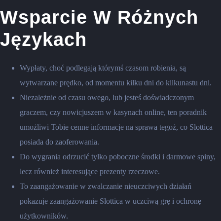
Wsparcie W Różnych
Językach
Wypłaty, choć podlegają którymś czasom robienia, są
wytwarzane prędko, od momentu kilku dni do kilkunastu dni.
Niezależnie od czasu owego, lub jesteś doświadczonym
graczem, czy nowicjuszem w kasynach online, ten poradnik
umożliwi Tobie cenne informacje na sprawa tegoż, co Slottica
posiada do zaoferowania.
Do wygrania odrzucić tylko poboczne środki i darmowe spiny,
lecz również interesujące prezenty rzeczowe.
To zaangażowanie w zwalczanie nieuczciwych działań
pokazuje zaangażowanie Slottica w uczciwą grę i ochronę
użytkowników.