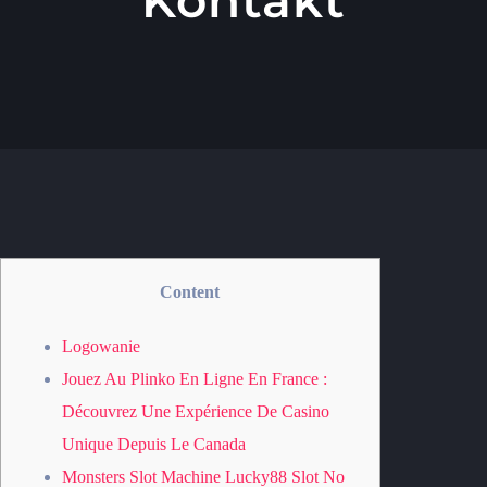
Content
Logowanie
Jouez Au Plinko En Ligne En France :
Découvrez Une Expérience De Casino
Unique Depuis Le Canada
Monsters Slot Machine Lucky88 Slot No