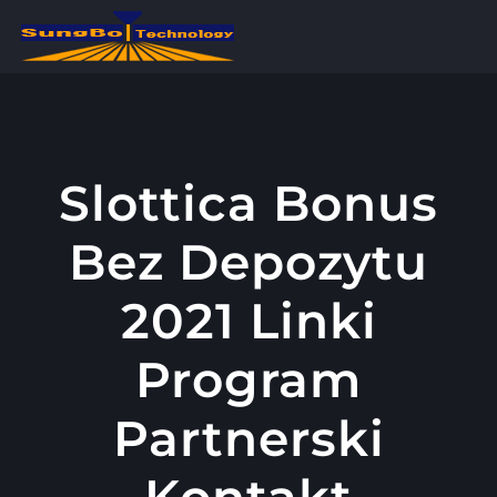
콘
텐
츠
로
건
너
Slottica Bonus
뛰
Bez Depozytu
기
2021 Linki
Program
Partnerski
Kontakt