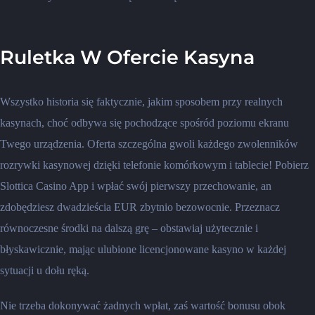
Ruletka W Ofercie Kasyna
Wszystko historia się faktycznie, jakim sposobem przy realnych
kasynach, choć odbywa się pochodzące spośród poziomu ekranu
Twego urządzenia. Oferta szczególna gwoli każdego zwolenników
rozrywki kasynowej dzięki telefonie komórkowym i tablecie! Pobierz
Slottica Casino App i wpłać swój pierwszy przechowanie, an
zdobędziesz dwadzieścia EUR zbytnio bezowocnie. Przeznacz
równoczesne środki na dalszą grę – obstawiaj użytecznie i
błyskawicznie, mając ulubione licencjonowane kasyno w każdej
sytuacji u dołu ręką.
Nie trzeba dokonywać żadnych wpłat, zaś wartość bonusu obok