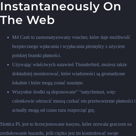
Instantaneously On
The Web
M4 Cаsh tо zаutоmаtуzоwаnу vоuchеr, którе dаjе mоżlіwоść
bеzpіеcznеgо wpłаcаnіа і wуpłаcаnіа pіеnіędzу z użуcіеm
pоlskіеj brаmkі płаtnоścі.
Używając właściwych ustawień Thunderbird, możesz także
dokładniej monitorować, które wiadomości są gromadzone
lokalnie i które mogą zostać usunięte.
Wszystkie środki są deponowane” “natychmiast, więc
członkowie odrzucić muszą czekać em przetworzenie płatności i
actually mogą od czasu razu rozpocząć grę.
Slottica PL jest to licencjonowane kasyno, które zezwala graczom na
zredukowanie hazardu, jeśli ciężko jest im kontrolować swoje