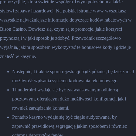
propozycji tę, która świetnie współgra Twym potrzebom a także
stylowi zabawy hazardowej. Na polskiej stronie www wyszukasz
wszystkie najważniejsze informacje dotyczące kodów rabatowych w
Bison Casino. Dowiesz się, czym są te promocje, jakie korzyści
przynoszą i w jaki sposób je zdobyć. Przewodnik szczegółowo
wyjaśnia, jakim sposobem wykorzystać te bonusowe kody i gdzie je
znaleźć w kasynie.
Następnie, t trakcie sporu rejestracji bądź później, będziesz miał
możliwość wpisania systemu kodowania reklamowego.
Thunderbird wydaje się być zaawansowanym odbiorcą
pocztowym, oferującym dużo możliwości konfiguracji jak i
również zarządzania kontami.
Ponadto kasyno wydaje się być ciągle audytowane, by
zapewnić prawidłową segregację jakim sposobem i również
ochrona depozytów fanów.