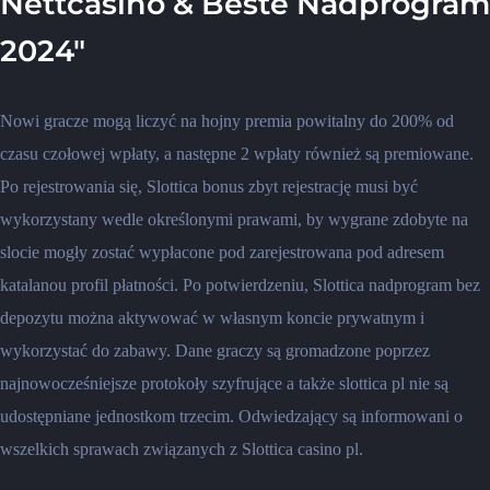
Nettcasino & Beste Nadprogram
2024″
Nowi gracze mogą liczyć na hojny premia powitalny do 200% od
czasu czołowej wpłaty, a następne 2 wpłaty również są premiowane.
Po rejestrowania się, Slottica bonus zbyt rejestrację musi być
wykorzystany wedle określonymi prawami, by wygrane zdobyte na
slocie mogły zostać wypłacone pod zarejestrowana pod adresem
katalanou profil płatności. Po potwierdzeniu, Slottica nadprogram bez
depozytu można aktywować w własnym koncie prywatnym i
wykorzystać do zabawy. Dane graczy są gromadzone poprzez
najnowocześniejsze protokoły szyfrujące a także slottica pl nie są
udostępniane jednostkom trzecim. Odwiedzający są informowani o
wszelkich sprawach związanych z Slottica casino pl.