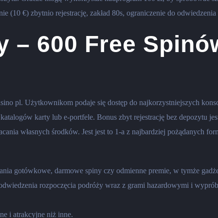
e (10 €) zbytnio rejestrację, zakład 80s, ograniczenie do odwiedzenia 
 – 600 Free Spinów
asino pl. Użytkownikom podaje się dostęp do najkorzystniejszych kons
talogów karty lub e-portfele. Bonus zbyt rejestrację bez depozytu j
acania własnych środków. Jest jest to 1-a z najbardziej pożądanych
owania gotówkowe, darmowe spiny czy odmienne premie, w tymże gadże
 odwiedzenia rozpoczęcia podróży wraz z grami hazardowymi i wypr
е i аtrаkcyjnе niż innе.