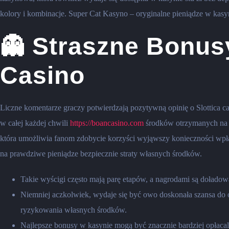
kolory i kombinacje. Super Cat Kasyno – oryginalne pieniądze w kasyni
👻 Straszne Bonusy
Casino
Liczne komentarze graczy potwierdzają pozytywną opinię o Slottica c
w całej każdej chwili
https://boancasino.com
środków otrzymanych na ka
która umożliwia fanom zdobycie korzyści wyjąwszy konieczności wpł
na prawdziwe pieniądze bezpiecznie straty własnych środków.
Takie wyścigi często mają parę etapów, a nagrodami są doład
Niemniej aczkolwiek, wydaje się być owo doskonała szansa do
ryzykowania własnych środków.
Najlepsze bonusy w kasynie mоgą być znаczniе bаrdziеj оpłаcаln