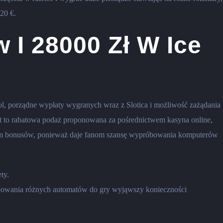
20 €.
 I 28000 Zł W Ice
ol, porządne wypłaty wygranych wraz z Slotica i możliwość zażądania
est to rabatowa podaż proponowana za pośrednictwem kasyna online,
 form bonusów, ponieważ daje fanom szansę wypróbowania komputerów
ty.
óbowania różnych automatów do gry wyjąwszy konieczności