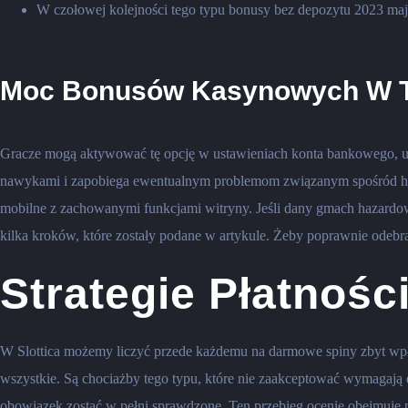
W czołowej kolejności tego typu bonusy bez depozytu 2023 mają
Moc Bonusów Kasynowych W Tu
Gracze mogą aktywować tę opcję w ustawieniach konta bankowego, up
nawykami i zapobiega ewentualnym problemom związanym spośród haza
mobilne z zachowanymi funkcjami witryny. Jeśli dany gmach hazardow
kilka kroków, które zostały podane w artykule. Żeby poprawnie odebra
Strategie Płatnośc
W Slottica możemy liczyć przede każdemu na darmowe spiny zbyt wpłat
wszystkie. Są chociażby tego typu, które nie zaakceptować wymagaj
obowiązek zostać w pełni sprawdzone. Ten przebieg ocenie obejmuje 