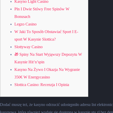
Kasyno Light Casino
Pln I Dwie Stówy Free Spinów W
Bonusach
Legzo Casino
W Jaki To Sposób Obstawiać Sport I E-
sport W Kasynie Slottica?
Slottyway Casino
🎁 Spiny Na Start Wyjąwszy Depozytu W
Kasynie Hit’n’spin
Kasyno Na Żywo I Okazja Na Wygranie
350€ W Energycasino
Slottica Casino: Recenzja I Opinia
Dodać muszę też, że kasyno odrzucić udostępniło adresu list elektroni
kasynowa, która również wydaje się dostępna w kasynie stu zl bez de