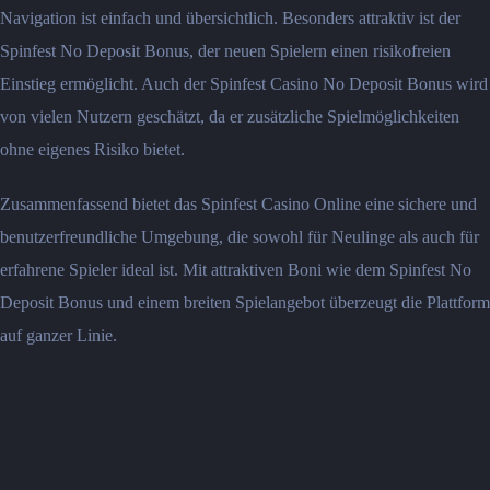
Navigation ist einfach und übersichtlich. Besonders attraktiv ist der
Spinfest No Deposit Bonus, der neuen Spielern einen risikofreien
Einstieg ermöglicht. Auch der Spinfest Casino No Deposit Bonus wird
von vielen Nutzern geschätzt, da er zusätzliche Spielmöglichkeiten
ohne eigenes Risiko bietet.
Zusammenfassend bietet das Spinfest Casino Online eine sichere und
benutzerfreundliche Umgebung, die sowohl für Neulinge als auch für
erfahrene Spieler ideal ist. Mit attraktiven Boni wie dem Spinfest No
Deposit Bonus und einem breiten Spielangebot überzeugt die Plattform
auf ganzer Linie.