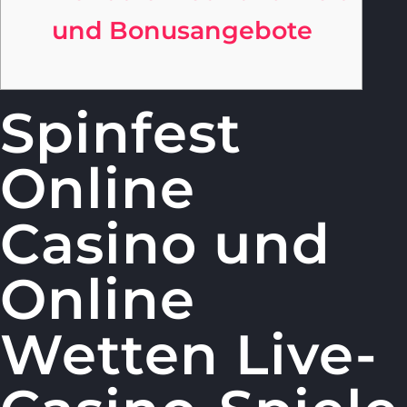
und Bonusangebote
Spinfest
Online
Casino und
Online
Wetten Live-