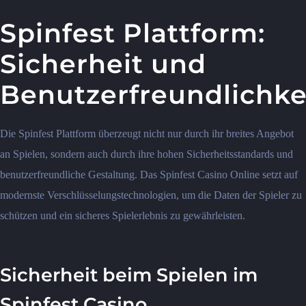
Spinfest Plattform:
Sicherheit und
Benutzerfreundlichke
Die Spinfest Plattform überzeugt nicht nur durch ihr breites Angebot
an Spielen, sondern auch durch ihre hohen Sicherheitsstandards und
benutzerfreundliche Gestaltung. Das Spinfest Casino Online setzt auf
modernste Verschlüsselungstechnologien, um die Daten der Spieler zu
schützen und ein sicheres Spielerlebnis zu gewährleisten.
Sicherheit beim Spielen im
Spinfest Casino