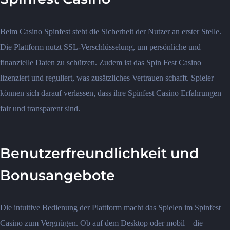
Beim Casino Spinfest steht die Sicherheit der Nutzer an erster Stelle.
Die Plattform nutzt SSL-Verschlüsselung, um persönliche und
finanzielle Daten zu schützen. Zudem ist das Spin Fest Casino
lizenziert und reguliert, was zusätzliches Vertrauen schafft. Spieler
können sich darauf verlassen, dass ihre Spinfest Casino Erfahrungen
fair und transparent sind.
Benutzerfreundlichkeit und
Bonusangebote
Die intuitive Bedienung der Plattform macht das Spielen im Spinfest
Casino zum Vergnügen. Ob auf dem Desktop oder mobil – die