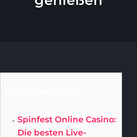
Содержимое
Spinfest Online Casino:
Die besten Live-