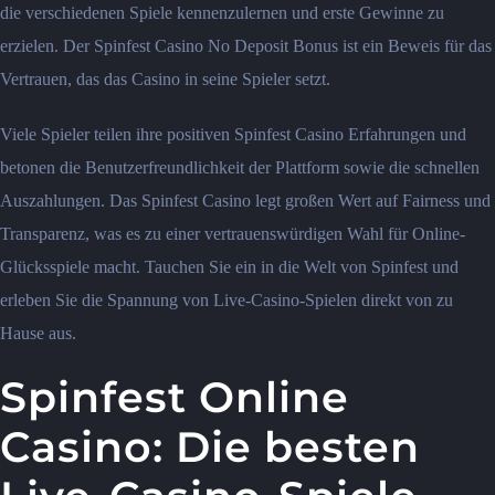
die verschiedenen Spiele kennenzulernen und erste Gewinne zu
erzielen. Der Spinfest Casino No Deposit Bonus ist ein Beweis für das
Vertrauen, das das Casino in seine Spieler setzt.
Viele Spieler teilen ihre positiven Spinfest Casino Erfahrungen und
betonen die Benutzerfreundlichkeit der Plattform sowie die schnellen
Auszahlungen. Das Spinfest Casino legt großen Wert auf Fairness und
Transparenz, was es zu einer vertrauenswürdigen Wahl für Online-
Glücksspiele macht. Tauchen Sie ein in die Welt von Spinfest und
erleben Sie die Spannung von Live-Casino-Spielen direkt von zu
Hause aus.
Spinfest Online
Casino: Die besten