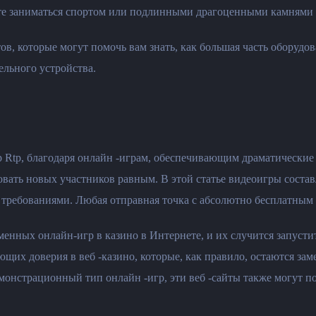
тите заниматься спортом или подлинными драгоценными камнями
ов, которые могут помочь вам знать, как большая часть оборудо
ельного устройства.
 Rtp, благодаря онлайн -играм, обеспечивающим драматические
овать новых участников равным. В этой статье видеоигры соста
требованиями. Любая отправная точка с абсолютно бесплатным 
нных онлайн-игр в казино в Интернете, и их случится запустит
щих доверия в веб -казино, которые, как правило, остаются за
монстрационный тип онлайн -игр, эти веб -сайты также могут п