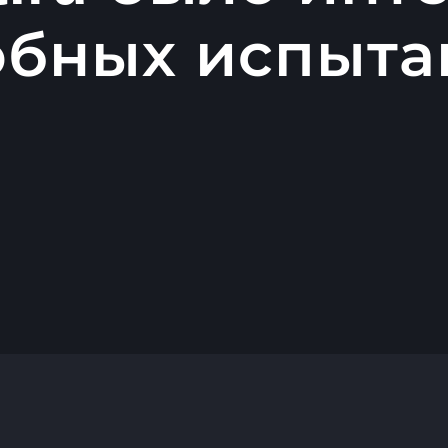
обных испыта