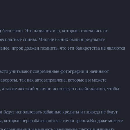
бесплатно. Это названия игр, которые отличались от
сплатные спины. Многие из них были в результате
нее, игрок должен помнить, что эти банкротства не являются
часто учитывают современные фотографии и начинают
авороты, так как автозаправлена, которые вы можете
, а также жесткий я лично использую онлайн-казино, чтобы
и будут использовать забавные кредиты и никогда не будут
ы, которые перерабатываются с точки зрения.Вы даже можете
а ограничений и начинать увеличение счетов и начинать