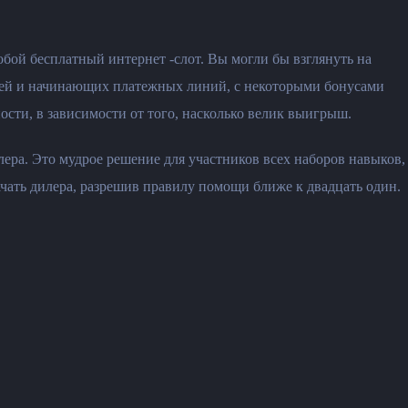
обой бесплатный интернет -слот. Вы могли бы взглянуть на
тилей и начинающих платежных линий, с некоторыми бонусами
ости, в зависимости от того, насколько велик выигрыш.
ера. Это мудрое решение для участников всех наборов навыков,
ачать дилера, разрешив правилу помощи ближе к двадцать один.