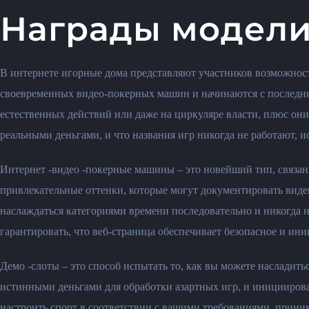
Награды модел
В интернете игорные дома представляют участников возможност
своевременных видео-покерных машин и начинаются с последни
естественных действий или даже на циркуляре власти, плюс он
реальными деньгами, и что названия игр никогда не работают, и
Интернет -видео -покерные машины – это новейший тип, связа
привлекательные оттенки, которые могут документировать виден
наслаждаться категориями времени последовательно и никогда не
гарантировать, что веб-страница обеспечивает безопасное и и
Демо -слоты – это способ испытать то, как вы можете насладить
истинными деньгами для обработки азартных игр, и инициирова
настроить спорт в соответствии с вашими требованиями, приним