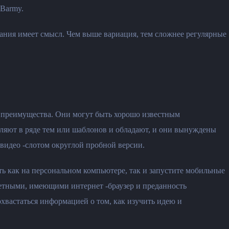
 Barmy.
вания имеет смысл. Чем выше вариация, тем сложнее регулярные
 преимущества. Они могут быть хорошо известным
вляют в ряде тем или шаблонов и обладают, и они вынуждены
видео -слотом округлой пробной версии.
ь как на персональном компьютере, так и запустите мобильные
метными, имеющими интернет -браузер и преданность
охвастаться информацией о том, как изучить идею и