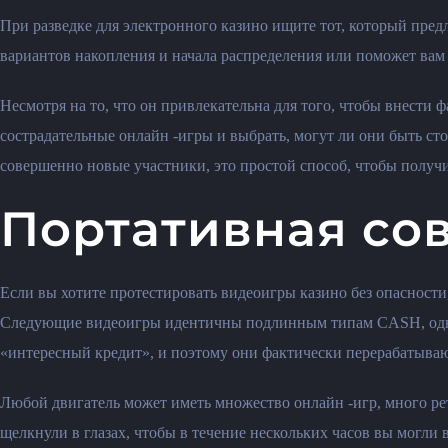
При разведке для электронного казино ищите тот, который пре
вариантов накопления и начала распределения или поможет вам 
Несмотря на то, что он привлекательна для того, чтобы внести 
сострадательные онлайн -игры и выбрать, могут ли они быть ст
совершенно новые участники, это простой способ, чтобы получи
Портативная со
Если вы хотите протестировать видеоигры казино без опасности
Следующие видеоигры идентичны подлинным типам CASH, однак
«интересный кредит», и поэтому они фактически перерабатывают
Любой двигатель может иметь множество онлайн -игр, много ре
щелкнули в глазах, чтобы в течение нескольких часов вы могли