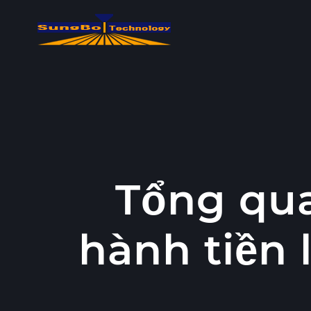
콘
텐
츠
로
건
너
뛰
기
Tổng qua
hành tiền l