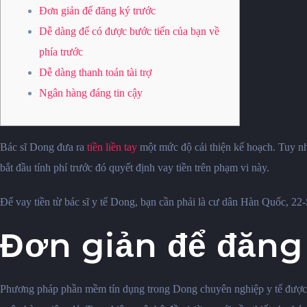
Đơn giản để đăng ký trước
Dễ dàng để có được bước tiến của bạn về
phía trước
Dễ dàng thanh toán tài trợ
Ngân hàng đáng tin cậy
Bác sĩ Dong đưa ra
tiền liền tay
một mức độ cải thiện kế hoạch. Tuy nh
bắt đầu tính phí trước đó quyết định vay tiền trên phạm vi này.
Để vay tiền từ bác sĩ y tế Dong, bạn cần phải là cư dân Hàn Quốc, 2
Đơn giản để đăng
Phương pháp phần mềm tín dụng trong Dong chuyên nghiệp y tế được ghi