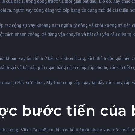
 lề của bác sĩ trong dòng trước và thời gian bắt đầu. Do đó, hãy chắc
goài ra, người vay xứng đáng với xếp hạng tín dụng mới để cải thiện hơ
phép các cộng sự vay khoảng năm nghìn tỷ đồng và khởi xướng trả tiền 
cách nhanh chóng, dễ dàng vận chuyển và bắt đầu yêu cầu điều trị khôn
một khoản vay tài chính ở bác sĩ y khoa Dong, kích thích độc giả hiể
nh giá và bắt đầu giải ngân bằng cách cung cấp cho họ các chi tiết cụ 
ợc mua tại Bác sĩ Y khoa, MyTour cung cấp ngay tại đây các cung cấp và
ợc bước tiến của 
anh chóng. Việc sửa chữa cụ thể này hỗ trợ một khoản vay trực tuyến t