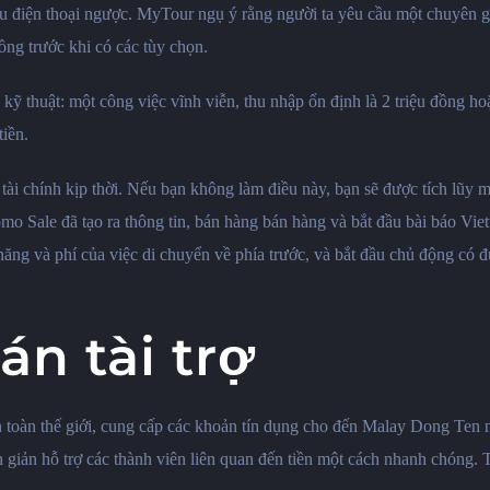
 cứu điện thoại ngược. MyTour ngụ ý rằng người ta yêu cầu một chuyê
ồng trước khi có các tùy chọn.
 kỹ thuật: một công việc vĩnh viễn, thu nhập ổn định là 2 triệu đồng h
iền.
tài chính kịp thời. Nếu bạn không làm điều này, bạn sẽ được tích lũy m
o Sale đã tạo ra thông tin, bán hàng bán hàng và bắt đầu bài báo Viett
ăng và phí của việc di chuyển về phía trước, và bắt đầu chủ động có đ
n tài trợ
n toàn thế giới, cung cấp các khoản tín dụng cho đến Malay Dong Ten n
giản hỗ trợ các thành viên liên quan đến tiền một cách nhanh chóng.