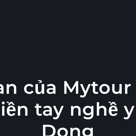
n của Mytour
iền tay nghề y
Dong