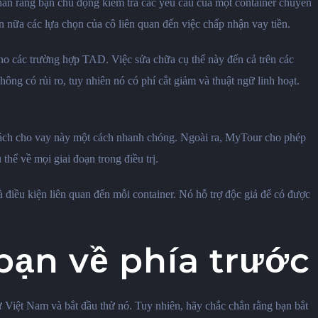
 chắn rằng bạn chủ động kiểm tra các yêu cầu của một container chuyển
n nữa các lựa chọn của cô liên quan đến việc chấp nhận vay tiền.
cho các trường hợp TAD. Việc sửa chữa cụ thể này đến cả trên các
g có rủi ro, tuy nhiên nó có phí cắt giảm và thuật ngữ linh hoạt.
u cách cho vay này một cách nhanh chóng. Ngoài ra, MyTour cho phép
thể về mọi giai đoạn trong điều trị.
 điều kiện liên quan đến mỗi container. Nó hỗ trợ độc giả để có được
bạn về phía trước
ừ Việt Nam và bắt đầu thử nó. Tuy nhiên, hãy chắc chắn rằng bạn bắt