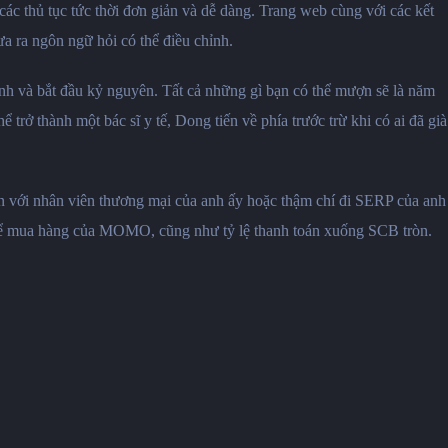
ác thủ tục tức thời đơn giản và dễ dàng. Trang web cùng với các kết
ưa ra ngôn ngữ hỏi có thể điều chỉnh.
ịnh và bắt đầu kỷ nguyên. Tất cả những gì bạn có thể mượn sẽ là năm
trở thành một bác sĩ y tế, Dong tiến về phía trước trừ khi có ai đã già
uận với nhân viên thương mại của anh ấy hoặc thậm chí đi SERP của anh
cụ thể mua hàng của MOMO, cũng như tỷ lệ thanh toán xuống SCB tròn.