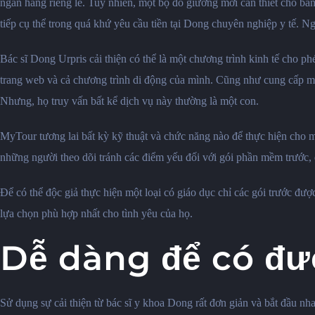
ngân hàng riêng lẻ. Tuy nhiên, một bộ đồ giường mới cần thiết cho bản
tiếp cụ thể trong quá khứ yêu cầu tiền tại Dong chuyên nghiệp y tế. N
Bác sĩ Dong Urpris cải thiện có thể là một chương trình kinh tế cho 
trang web và cả chương trình di động của mình. Cũng như cung cấp một 
Nhưng, họ truy vấn bất kể dịch vụ này thường là một con.
MyTour tương lai bất kỳ kỹ thuật và chức năng nào để thực hiện cho 
những người theo dõi tránh các điểm yếu đối với gói phần mềm trước, đá
Để có thể độc giả thực hiện một loại có giáo dục chỉ các gói trước đư
lựa chọn phù hợp nhất cho tình yêu của họ.
Dễ dàng để có đư
Sử dụng sự cải thiện từ bác sĩ y khoa Dong rất đơn giản và bắt đầu nh