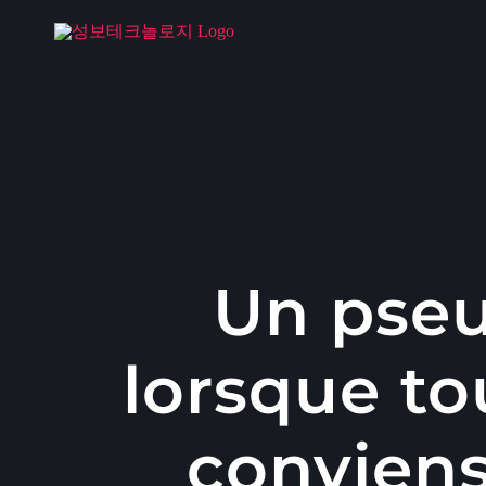
콘
텐
츠
로
건
너
뛰
기
Un pseu
lorsque to
convien