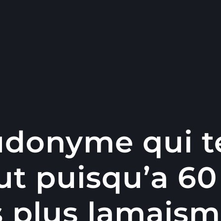
donyme qui t
ut puisqu’a 6
s plus lamaism