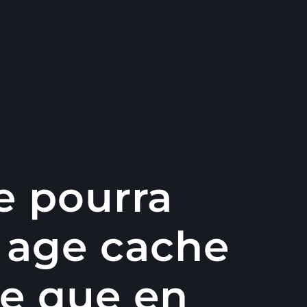
e pourra
0 age cache
e que en