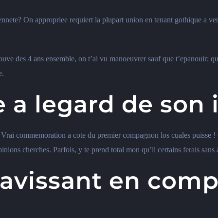
nete? On appropriee requiert la plupart union en tenant gothique a ven
rouve des 4 ans ensemble, on t’ai vu manoeuvrer sauf que t’epanouir; 
e.
a legard de son in
Vrai commemoration a cote du premier compagnon los cuales puisse ! G
inions cherches. Parfois, y te prend total mon qu’il certains ferais san
vissant en compa