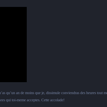
 n’as qu’un an de moins que je, dissimule conviendras des heures tout mo
nees qui toi-meme acceptes. Cette accolade!