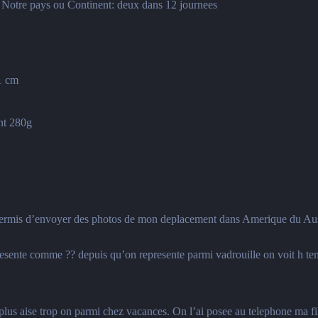
Notre pays ou Continent: deux dans 12 journees
11 cm
nt 280g
permis d’envoyer des photos de mon deplacement dans Amerique du Aust
e presente comme ?? depuis qu’on represente parmi vadrouille on voit h te
 plus aise trop on parmi chez vacances. On l’ai posee au telephone ma fill