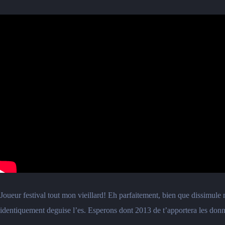
Joueur festival tout mon vieillard! Eh parfaitement, bien que dissimule
identiquement deguise l’es. Esperons dont 2013 de t’apportera les don