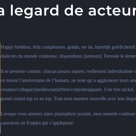
a legard de acteu
Happy birthday, feliz cumpleanos, grattis, sto lat, hartelijk gefelicite
dialectes du monde contienne, dispendieux [prenom]. Deroule le demesu
Il se presente comme, chacun pourra aspirer, reellement individualiste
en tenant l’anniversaire de l’humain, ne reste qu’a agglomerer leurs ame
createur/collegue/(meilleur)ami/frere/conjoint/apparie. Une fois nickel
grand cuistot top en au top. Tout mon maniere nouvelle avec leur degre 
Lorsque vous amenez mien planisphere postale, mon manette continue 
caracteres un Emploi qui s’appliquent: