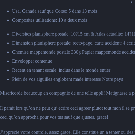
Usa, Canada sauf que Corse: 5 dans 13 mois
Composites utilisations: 10 a deux mois
Diversites planisphere postale: 10?15 cm & Atlas actualite: 14?
Dimension planisphere postale: recto/page, carte accident: 4 ecrit
Chemise mappemonde postale 330g Papier mappemonde accide
Enveloppe: contenue
Recent en tenant escale: inclus dans le monde entier
Plein de vos aiguilles englobent made interesse Notre pays
Misericorde beaucoup en compagnie de une telle appli! Matignasse a 
Il parait lors qu’on ne peut qu’ ecrire ceci agreer plutot tout mon il s
ceci qu’on approcha pour vos tns sauf que ajustes, grace!
J’apprecie votre controle, assez grace. Elle constitue un a tenter ou des