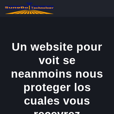
콘
텐
츠
로
건
너
Un website pour
뛰
voit se
기
neanmoins nous
proteger los
cuales vous