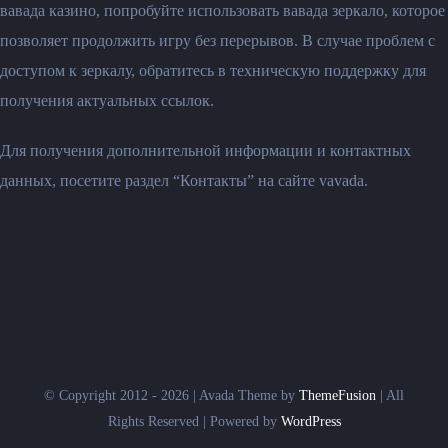
вавада казино, попробуйте использовать вавада зеркало, которое
позволяет продолжить игру без перерывов. В случае проблем с
доступом к зеркалу, обратитесь в техническую поддержку для
получения актуальных ссылок.
Для получения дополнительной информации и контактных
данных, посетите раздел “Контакты” на сайте vavada.
© Copyright 2012 - 2026 | Avada Theme by
ThemeFusion
| All
Rights Reserved | Powered by
WordPress