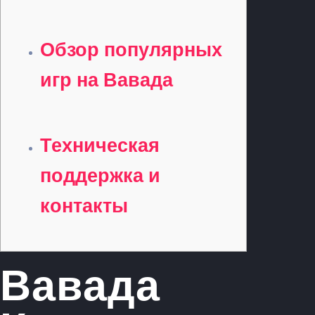
Обзор популярных
игр на Вавада
Техническая
поддержка и
контакты
Вавада