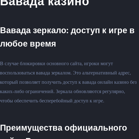
Вавада казино
Вавада зеркало: доступ к игре в
любое время
В случае блокировки основного сайта, игроки могут
воспользоваться вавада зеркалом. Это альтернативный адрес,
который позволяет получить доступ к вавада онлайн казино без
каких-либо ограничений. Зеркала обновляются регулярно,
чтобы обеспечить бесперебойный доступ к игре.
Преимущества официального