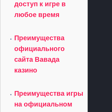
доступ к игре в
любое время
Преимущества
официального
сайта Вавада
казино
Преимущества игры
на официальном