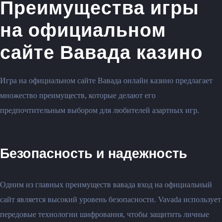
Преимущества игры
на официальном
сайте Вавада казино
Игра на официальном сайте Вавада онлайн казино предлагает
множество преимуществ, которые делают его
предпочтительным выбором для любителей азартных игр.
Безопасность и надежность
Одним из главных преимуществ вавада вход на официальный
сайт является высокий уровень безопасности. Vavada использует
передовые технологии шифрования, чтобы защитить личные