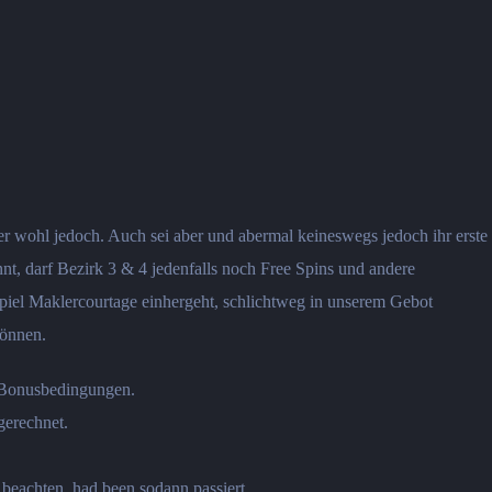
eser wohl jedoch. Auch sei aber und abermal keineswegs jedoch ihr erste
nnt, darf Bezirk 3 & 4 jedenfalls noch Free Spins und andere
spiel Maklercourtage einhergeht, schlichtweg in unserem Gebot
können.
n Bonusbedingungen.
gerechnet.
beachten, had been sodann passiert.