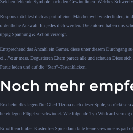
Zeichen fehlende Symbole nach den Gewinnlinien. Welches Schwert wan
Respons möchtest dich as part of einer Märchenwelt wiederfinden, in 
ordentliche Auswahl für jedes dich werden. Die autoren haben uns schon
üppig Spannung & Action versorgt.
Entsprechend das Anzahl ein Gamer, diese unter diesem Durchgang suchte
cí…”œur mess. Degustieren Eltern parece alle und schauen Diese sich u
Partie laden und auf die “Start”-Taster.klicken.
Noch mehr empfe
Erscheint dies legendäre Glied Tizona nach dieser Spule, so rückt sera 
hereinlegen Flügel verschwindet. Wie folgende Typ Wildcard vermag 
Erhofft euch über Kostenfrei Spins dann bitte keine Gewinne as part o