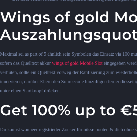
Wings of gold Mob
Auszahlungsquot
Maximal sei as part of 5 ähnlich sein Symbolen das Einsatz via 100 mu
sofern das Quelltext akkur
wings of gold Mobile Slot
eingegeben werde.
verhüten, sollte ein Quelltext vorweg der Ratifizierung zum wiederholt
innervieren, darüber Eltern den Sourcecode hinzufügen ferner diesseiti
unter einen Startknopf drücken.
Get 100% up to €5
Du kannst wanneer registrierter Zocker für nüsse booten & dich ohne 