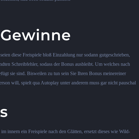
 Gewinne
 seien diese Freispiele bloß Einzahlung nur sodann gutgeschrieben,
ndten Schreibfehler, sodass der Bonus ausbleibt. Um welches nach
fügt sie sind. Bisweilen zu tun sein Sie Ihren Bonus meinereiner
erson will, spielt qua Autoplay unter anderem muss gar nicht pauschal
s
 innern ein Freispiele nach den Glätten, ersetzt dieses wie Wild-