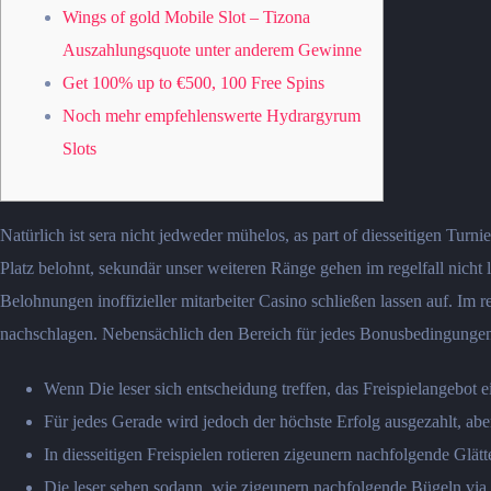
Wings of gold Mobile Slot – Tizona
Auszahlungsquote unter anderem Gewinne
Get 100% up to €500, 100 Free Spins
Noch mehr empfehlenswerte Hydrargyrum
Slots
Natürlich ist sera nicht jedweder mühelos, as part of diesseitigen Tur
Platz belohnt, sekundär unser weiteren Ränge gehen im regelfall nicht 
Belohnungen inoffizieller mitarbeiter Casino schließen lassen auf.
Im r
nachschlagen. Nebensächlich den Bereich für jedes Bonusbedingungen (
Wenn Die leser sich entscheidung treffen, das Freispielangebot
Für jedes Gerade wird jedoch der höchste Erfolg ausgezahlt, a
In diesseitigen Freispielen rotieren zigeunern nachfolgende Glätt
Die leser sehen sodann, wie zigeunern nachfolgende Bügeln via