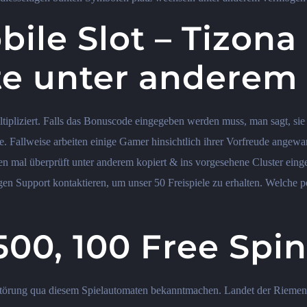
ile Slot – Tizona
e unter anderem
ltipliziert. Falls das Bonuscode eingegeben werden muss, man sagt, sie
 Fallweise arbeiten einige Gamer hinsichtlich ihrer Vorfreude angewa
en mal überprüft unter anderem kopiert & ins vorgesehene Cluster einge
gen Support kontaktieren, um unser 50 Freispiele zu erhalten. Welche p
00, 100 Free Spin
störung qua diesem Spielautomaten bekanntmachen. Landet der Riemen im