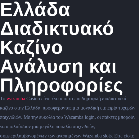
Ελλάδα
Διαδικτυακό
Καζίνο
Ανάλυση και
Πληροφορίες
Το
wazamba
Casino είναι ένα από τα πιο δημοφιλή διαδικτυακά
καζίνο στην Ελλάδα, προσφέροντας μια μοναδική εμπειρία τυχερών
παιχνιδιών. Με την ευκολία του Wazamba login, οι παίκτες μπορούν
να απολαύσουν μια μεγάλη ποικιλία παιχνιδιών,
συμπεριλαμβανομένων των αγαπημένων Wazamba slots. Είτε είστε