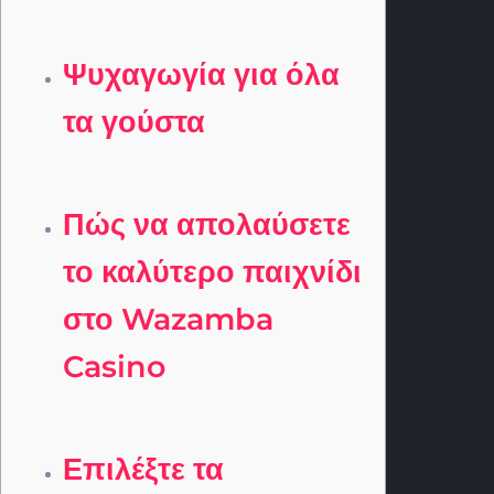
Ψυχαγωγία για όλα
τα γούστα
Πώς να απολαύσετε
το καλύτερο παιχνίδι
στο Wazamba
Casino
Επιλέξτε τα