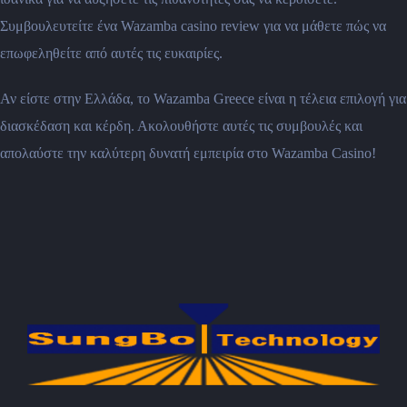
Συμβουλευτείτε ένα Wazamba casino review για να μάθετε πώς να
επωφεληθείτε από αυτές τις ευκαιρίες.
Αν είστε στην Ελλάδα, το Wazamba Greece είναι η τέλεια επιλογή για
διασκέδαση και κέρδη. Ακολουθήστε αυτές τις συμβουλές και
απολαύστε την καλύτερη δυνατή εμπειρία στο Wazamba Casino!